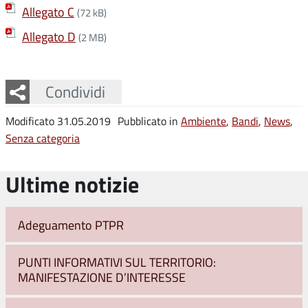
Allegato C
(72 kB)
Allegato D
(2 MB)
Facebook
Twitter
Whatsapp
Condividi
Modificato 31.05.2019
Pubblicato in
Ambiente
,
Bandi
,
News
,
Senza categoria
Ultime notizie
Adeguamento PTPR
PUNTI INFORMATIVI SUL TERRITORIO:
MANIFESTAZIONE D’INTERESSE