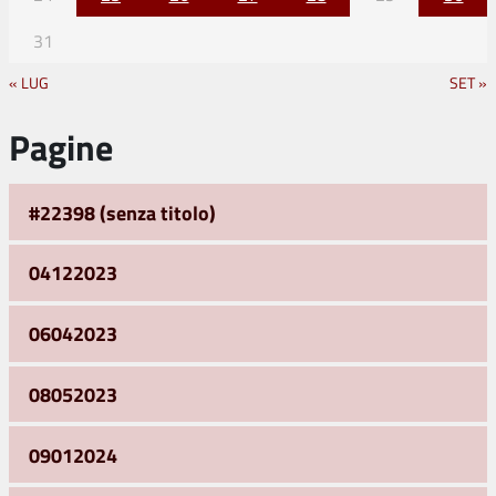
31
« LUG
SET »
Pagine
#22398 (senza titolo)
04122023
06042023
08052023
09012024