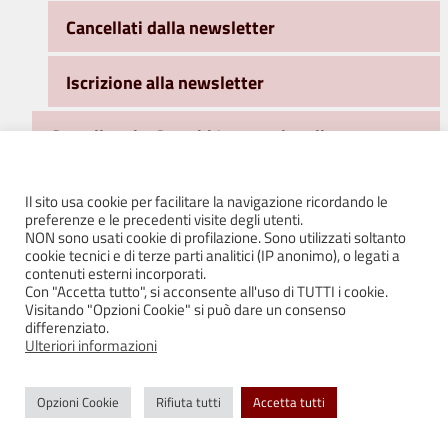
Cancellati dalla newsletter
Iscrizione alla newsletter
Gemellaggi e Scambi Internazionali
Associazione Gemellaggi “AMICI D’EUROPA”
Il sito usa cookie per facilitare la navigazione ricordando le
preferenze e le precedenti visite degli utenti.
NON sono usati cookie di profilazione. Sono utilizzati soltanto
Immagini dai gemellaggi
cookie tecnici e di terze parti analitici (IP anonimo), o legati a
contenuti esterni incorporati.
Con "Accetta tutto", si acconsente all'uso di TUTTI i cookie.
Il Castello di Bianello
Visitando "Opzioni Cookie" si può dare un consenso
differenziato.
Ulteriori informazioni
Il Giardino dei profumi
Opzioni Cookie
Rifiuta tutti
Accetta tutti
Il Giardino segreto