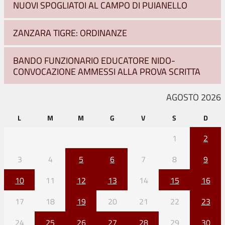
NUOVI SPOGLIATOI AL CAMPO DI PUIANELLO
ZANZARA TIGRE: ORDINANZE
BANDO FUNZIONARIO EDUCATORE NIDO-
CONVOCAZIONE AMMESSI ALLA PROVA SCRITTA
AGOSTO 2026
L
M
M
G
V
S
D
1
2
3
4
5
6
7
8
9
10
11
12
13
14
15
16
17
18
19
20
21
22
23
24
25
26
27
28
29
30