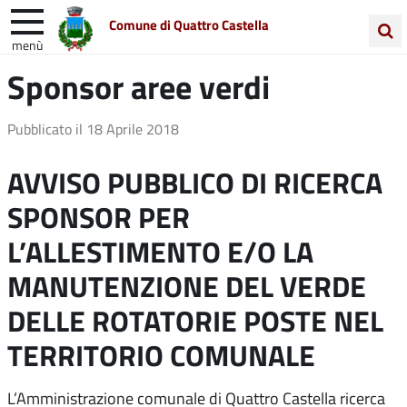
Comune di Quattro Castella
menù
Cerca
Sponsor aree verdi
Entra in Comune
Vivi Quattro Castella
nel
sito
Unione Colline Matildiche
Pubblicato il
18 Aprile 2018
AVVISO PUBBLICO
DI RICERCA
SPONSOR PER
L’ALLESTIMENTO E/O LA
MANUTENZIONE DEL VERDE
DELLE ROTATORIE POSTE NEL
TERRITORIO COMUNALE
L’Amministrazione comunale di Quattro Castella ricerca