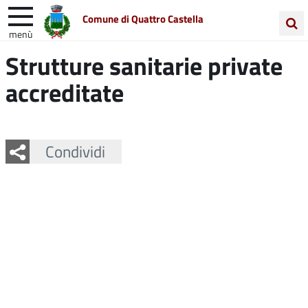
Comune di Quattro Castella
menù
Cerca
Strutture sanitarie private
Entra in Comune
Vivi Quattro Castella
nel
accreditate
sito
Unione Colline Matildiche
Facebook
Twitter
Whatsapp
Condividi