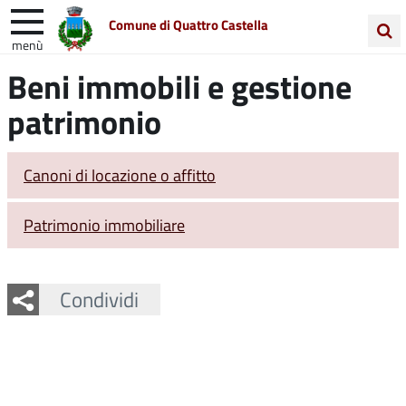
Comune di Quattro Castella
menù
Cerca
Beni immobili e gestione
Entra in Comune
Vivi Quattro Castella
nel
patrimonio
sito
Unione Colline Matildiche
Canoni di locazione o affitto
Patrimonio immobiliare
Facebook
Twitter
Whatsapp
Condividi