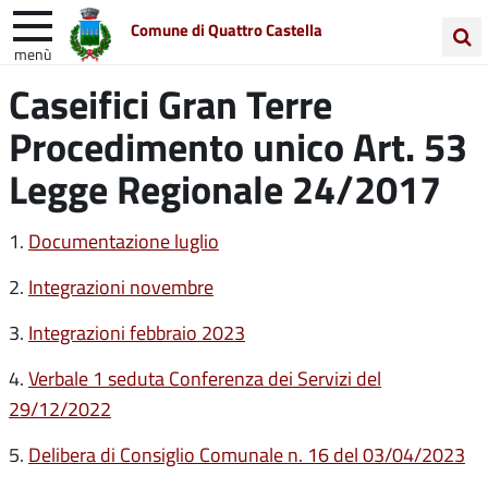
Comune di Quattro Castella
menù
Cerca
Caseifici Gran Terre
Entra in Comune
Vivi Quattro Castella
nel
Procedimento unico Art. 53
sito
Unione Colline Matildiche
Legge Regionale 24/2017
1.
Documentazione luglio
2.
Integrazioni novembre
3.
Integrazioni febbraio 2023
4.
Verbale 1 seduta Conferenza dei Servizi del
29/12/2022
5.
Delibera di Consiglio Comunale n. 16 del 03/04/2023