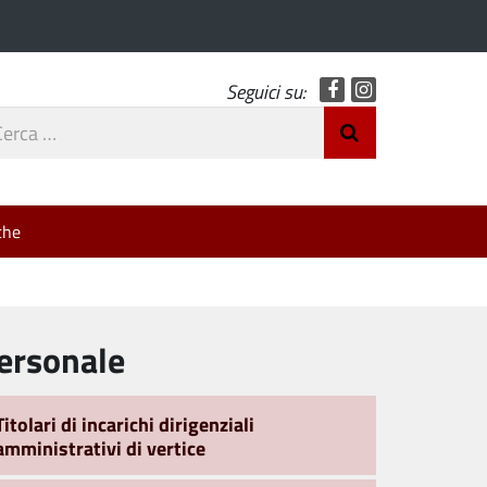
Facebook
Instagram
Seguici su:
rca
Invia Ricerca
o
che
ersonale
Titolari di incarichi dirigenziali
amministrativi di vertice