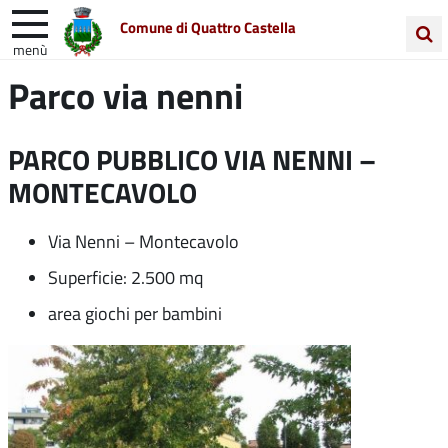
Comune di Quattro Castella
menù
Cerca
Parco via nenni
Entra in Comune
Vivi Quattro Castella
nel
sito
Unione Colline Matildiche
PARCO PUBBLICO VIA NENNI –
MONTECAVOLO
Via Nenni – Montecavolo
Superficie: 2.500 mq
area giochi per bambini