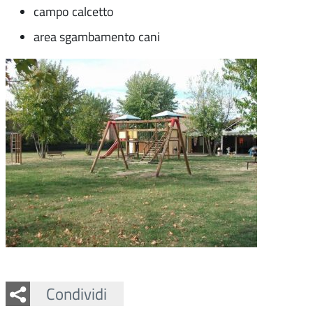
campo calcetto
area sgambamento cani
Facebook
Twitter
Whatsapp
Condividi