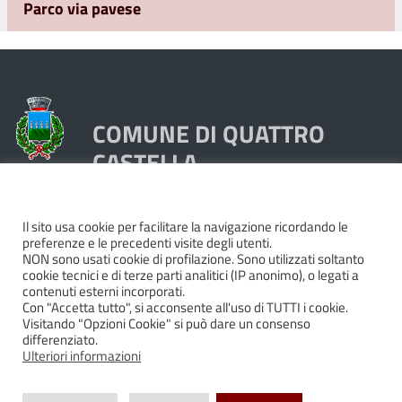
Parco via pavese
COMUNE DI QUATTRO
CASTELLA
Piazza Dante 1, 42020 Quattro Castella (RE)
Il sito usa cookie per facilitare la navigazione ricordando le
preferenze e le precedenti visite degli utenti.
Tel. 0522249211 - Fax 0522249298
NON sono usati cookie di profilazione. Sono utilizzati soltanto
Codice Fiscale e Partita Iva 00439250358
cookie tecnici e di terze parti analitici (IP anonimo), o legati a
contenuti esterni incorporati.
Pec:
quattrocastella@cert.provincia.re.it
Con "Accetta tutto", si acconsente all'uso di TUTTI i cookie.
Codice IBAN IT74P0503466420000000044000
Visitando "Opzioni Cookie" si può dare un consenso
differenziato.
Codice BIC BAPPIT21479
Ulteriori informazioni
Cookie policy
|
Privacy
|
Dichiarazione di accessibilità e