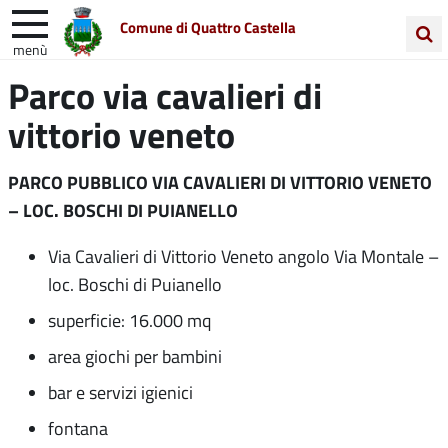
Comune di Quattro Castella
menù
Cerca
Parco via cavalieri di
Entra in Comune
Vivi Quattro Castella
nel
vittorio veneto
sito
Unione Colline Matildiche
PARCO PUBBLICO VIA CAVALIERI DI VITTORIO VENETO
– LOC. BOSCHI DI PUIANELLO
Via Cavalieri di Vittorio Veneto angolo Via Montale –
loc. Boschi di Puianello
superficie: 16.000 mq
area giochi per bambini
bar e servizi igienici
fontana