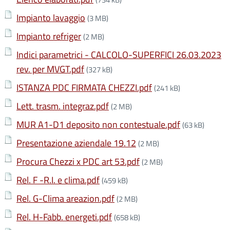
Impianto lavaggio
(3 MB)
Impianto refriger
(2 MB)
Indici parametrici - CALCOLO-SUPERFICI 26.03.2023
rev. per MVGT.pdf
(327 kB)
ISTANZA PDC FIRMATA CHEZZI.pdf
(241 kB)
Lett. trasm. integraz.pdf
(2 MB)
MUR A1-D1 deposito non contestuale.pdf
(63 kB)
Presentazione aziendale 19.12
(2 MB)
Procura Chezzi x PDC art 53.pdf
(2 MB)
Rel. F -R.I. e clima.pdf
(459 kB)
Rel. G-Clima areazion.pdf
(2 MB)
Rel. H-Fabb. energeti.pdf
(658 kB)