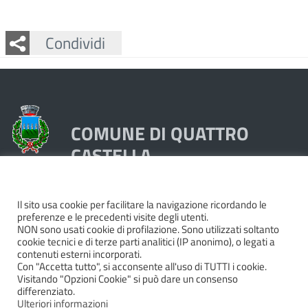
Facebook
Twitter
Whatsapp
Condividi
COMUNE DI QUATTRO
CASTELLA
Piazza Dante 1, 42020 Quattro Castella (RE)
Il sito usa cookie per facilitare la navigazione ricordando le
preferenze e le precedenti visite degli utenti.
Tel. 0522249211 - Fax 0522249298
NON sono usati cookie di profilazione. Sono utilizzati soltanto
Codice Fiscale e Partita Iva 00439250358
cookie tecnici e di terze parti analitici (IP anonimo), o legati a
contenuti esterni incorporati.
Pec:
quattrocastella@cert.provincia.re.it
Con "Accetta tutto", si acconsente all'uso di TUTTI i cookie.
Codice IBAN IT74P0503466420000000044000
Visitando "Opzioni Cookie" si può dare un consenso
differenziato.
Codice BIC BAPPIT21479
Ulteriori informazioni