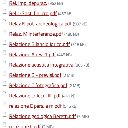
Rel. imp. depuraz.
(962 kB)
Rel. I-Sost. fin. cro.pdf
(457 kB)
Relaz N pot. archeologica.pdf
(587 kB)
Relaz. M interferenze.pdf
(480 kB)
Relazione Bilancio Idrico.pdf
(518 kB)
Relazione A rev-1.pdf
(445 kB)
Relazione acustica integrativa
(865 kB)
Relazione B - previsi.pdf
(2 MB)
Relazione C fotografica.pdf
(2 MB)
Relazione D Tecn-Ill..pdf
(441 kB)
relazione E pers. e m.pdf
(546 kB)
Relazione geologica Beretti.pdf
(5 MB)
relazione L.pdf
(2 MB)