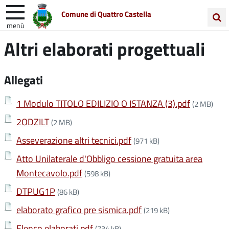
Comune di Quattro Castella
menù
Cerca
Altri elaborati progettuali
Entra in Comune
Vivi Quattro Castella
nel
sito
Unione Colline Matildiche
Allegati
1 Modulo TITOLO EDILIZIO O ISTANZA (3).pdf
(2 MB)
2ODZILT
(2 MB)
Asseverazione altri tecnici.pdf
(971 kB)
Atto Unilaterale d'Obbligo cessione gratuita area
Montecavolo.pdf
(598 kB)
DTPUG1P
(86 kB)
elaborato grafico pre sismica.pdf
(219 kB)
Elenco elaborati.pdf
(734 kB)