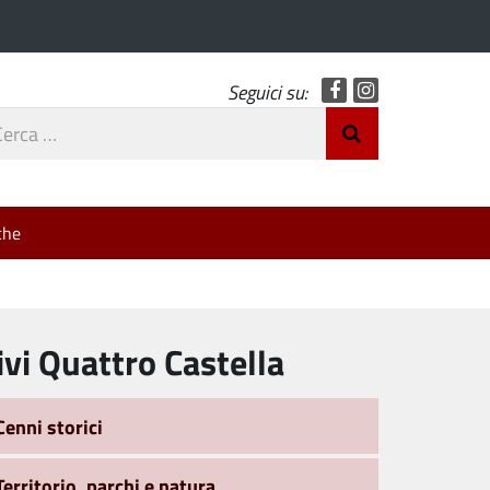
Facebook
Instagram
Seguici su:
rca
Invia Ricerca
o
che
ivi Quattro Castella
Cenni storici
Territorio, parchi e natura