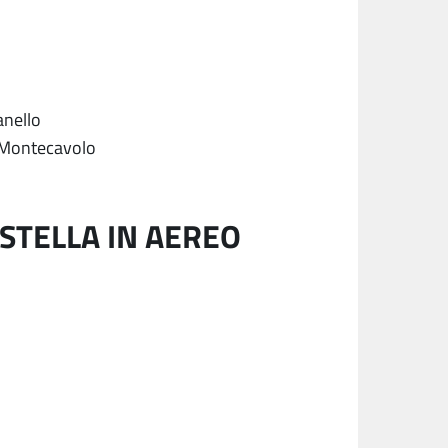
anello
– Montecavolo
STELLA IN AEREO