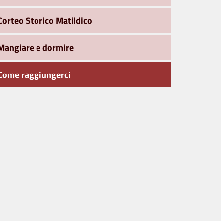
Corteo Storico Matildico
Mangiare e dormire
Come raggiungerci