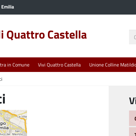
 Emilia
 Quattro Castella
Ce
nel
sit
tra in Comune
Vivi Quattro Castella
Unione Colline Matildi
ci
i
V