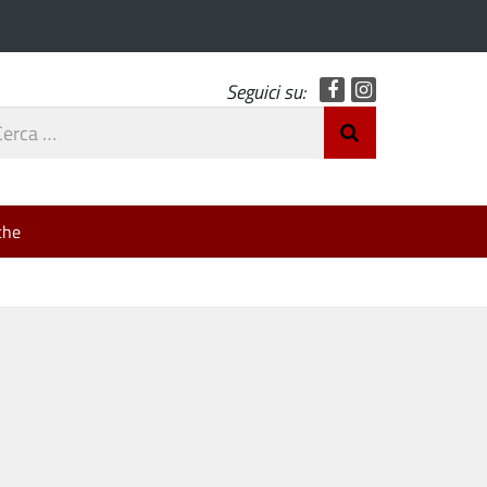
Facebook
Instagram
Seguici su:
rca
Invia Ricerca
o
che