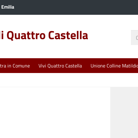
 Emilia
 Quattro Castella
Ce
nel
sit
tra in Comune
Vivi Quattro Castella
Unione Colline Matildi