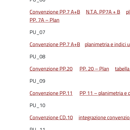
Convenzione PP.7 A+B
N.T.A. PP7A + B
p
PP. 7A – Plan
PU_07
Convenzione PP.7 A+B
planimetria e indici 
PU_08
Convenzione PP.20
PP. 20 – Plan
tabell
PU_09
Convenzione PP.11
PP 11 – planimetria e d
PU_10
Convenzione CD.10
integrazione convenzi
PU_11