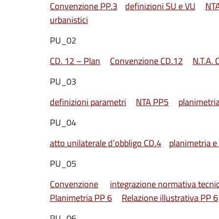
Convenzione PP.3
definizioni SU e VU
NTA
urbanistici
PU_02
CD. 12 – Plan
Convenzione CD.12
N.T.A. 
PU_03
definizioni parametri
NTA PP5
planimetri
PU_04
atto unilaterale d’obbligo CD.4
planimetria e 
PU_05
Convenzione
integrazione normativa tecni
Planimetria PP 6
Relazione illustrativa PP 6
PU_06