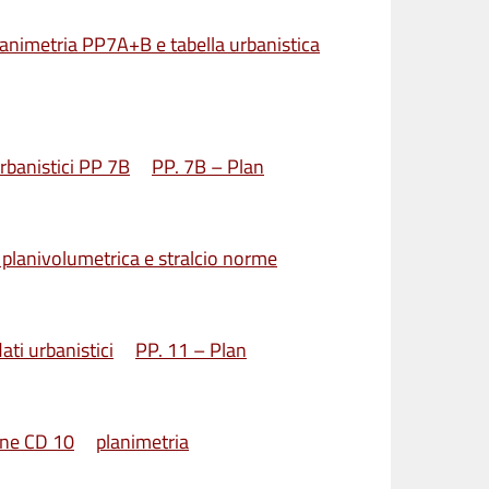
lanimetria PP7A+B e tabella urbanistica
urbanistici PP 7B
PP. 7B – Plan
a planivolumetrica e stralcio norme
ati urbanistici
PP. 11 – Plan
one CD 10
planimetria