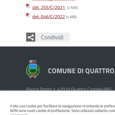
det. 255/C/2021
(2 MB)
det. 046/C/2022
(4 MB)
Facebook
Twitter
Whatsapp
Condividi
COMUNE DI QUATTRO
Piazza Dante 1, 42020 Quattro Castella (RE)
Tel. 0522249211 - Fax 0522249298
Codice Fiscale e Partita Iva 00439250358
Il sito usa cookie per facilitare la navigazione ricordando le prefer
Pec:
quattrocastella@cert.provincia.re.it
NON sono usati cookie di profilazione. Sono utilizzati soltanto cooki