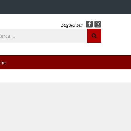
Facebook
Instagram
Seguici su:
rca
Invia Ricerca
o
che