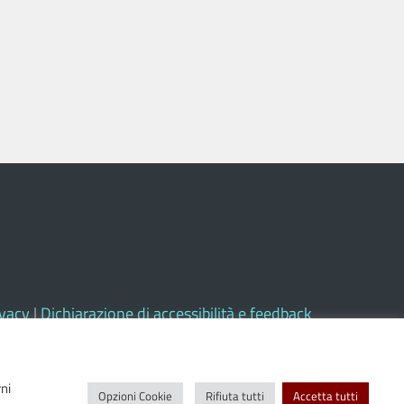
ivacy
|
Dichiarazione di accessibilità e feedback
rni
Opzioni Cookie
Rifiuta tutti
Accetta tutti