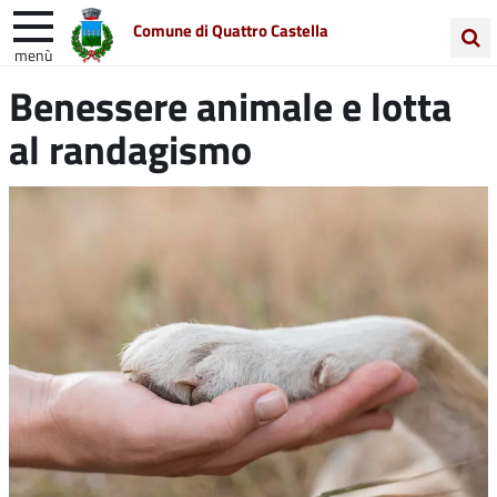
Comune di Quattro Castella
menù
Cerca
Benessere animale e lotta
Entra in Comune
Vivi Quattro Castella
nel
al randagismo
sito
Unione Colline Matildiche