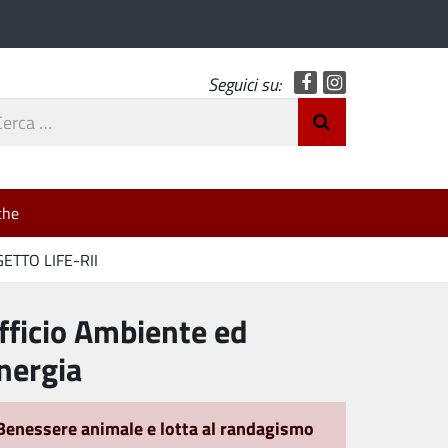
Facebook
Instagram
Seguici su:
rca
Invia Ricerca
o
che
ETTO LIFE-RII
fficio Ambiente ed
nergia
Benessere animale e lotta al randagismo