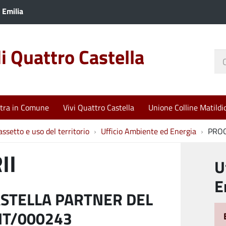
 Emilia
 Quattro Castella
Ce
nel
sit
tra in Comune
Vivi Quattro Castella
Unione Colline Matildi
assetto e uso del territorio
Ufficio Ambiente ed Energia
PROG
II
U
E
STELLA PARTNER DEL
IT/000243