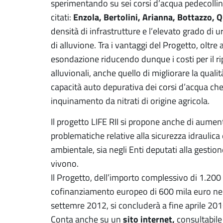
sperimentando su sei corsi d’acqua pedecollina
Enzola, Bertolini, Arianna, Bottazzo,
citati:
densità di infrastrutture e l’elevato grado di
di alluvione. Tra i vantaggi del Progetto, oltre a
esondazione riducendo dunque i costi per il rip
alluvionali, anche quello di migliorare la quali
capacità auto depurativa dei corsi d’acqua che 
inquinamento da nitrati di origine agricola.
Il progetto LIFE RII si propone anche di aumen
problematiche relative alla sicurezza idraulica
ambientale, sia negli Enti deputati alla gestione
vivono.
Il Progetto, dell’importo complessivo di 1.200
cofinanziamento europeo di 600 mila euro nel
settemre 2012, si concluderà a fine aprile 201
sito internet,
Conta anche su un
consultabile 