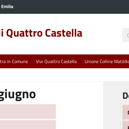
 Emilia
 Quattro Castella
Ce
nel
sit
tra in Comune
Vivi Quattro Castella
Unione Colline Matildi
giugno
D