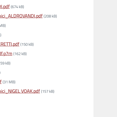
I.pdf
(674 kB)
cnici_ALDROVANDI.pdf
(208 kB)
 MB)
)
RETTI.pdf
(150 kB)
df.p7m
(162 kB)
(59 kB)
)
f
(31 MB)
nici_NIGEL VOAK.pdf
(157 kB)