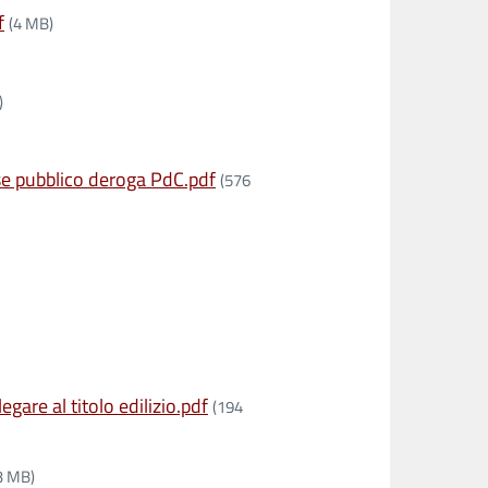
f
(4 MB)
)
se pubblico deroga PdC.pdf
(576
re al titolo edilizio.pdf
(194
3 MB)