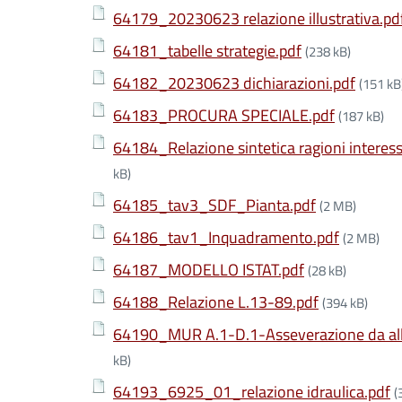
64179_20230623 relazione illustrativa.pd
64181_tabelle strategie.pdf
(238 kB)
64182_20230623 dichiarazioni.pdf
(151 kB
64183_PROCURA SPECIALE.pdf
(187 kB)
64184_Relazione sintetica ragioni interes
kB)
64185_tav3_SDF_Pianta.pdf
(2 MB)
64186_tav1_Inquadramento.pdf
(2 MB)
64187_MODELLO ISTAT.pdf
(28 kB)
64188_Relazione L.13-89.pdf
(394 kB)
64190_MUR A.1-D.1-Asseverazione da allega
kB)
64193_6925_01_relazione idraulica.pdf
(