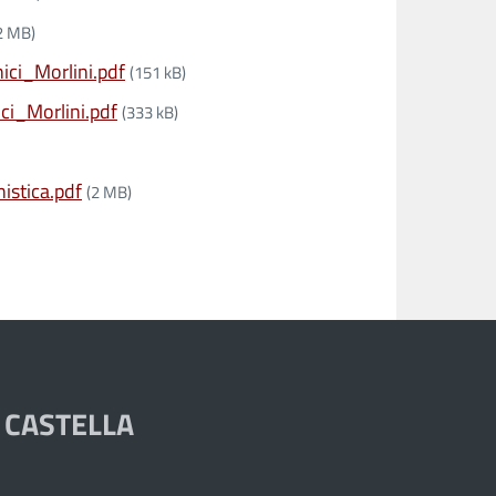
2 MB)
ici_Morlini.pdf
(151 kB)
ci_Morlini.pdf
(333 kB)
istica.pdf
(2 MB)
 CASTELLA