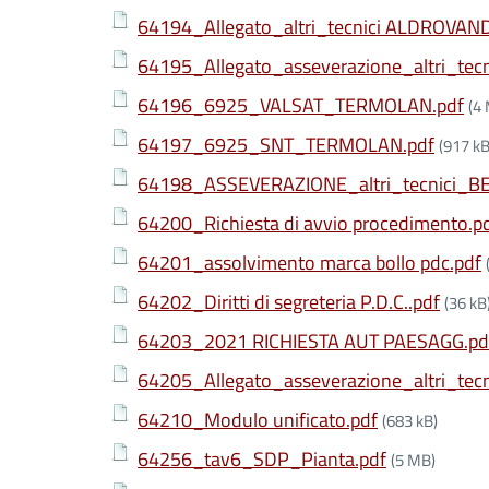
64194_Allegato_altri_tecnici ALDROVAND
64195_Allegato_asseverazione_altri_te
64196_6925_VALSAT_TERMOLAN.pdf
(4
64197_6925_SNT_TERMOLAN.pdf
(917 kB
64198_ASSEVERAZIONE_altri_tecnici_BE
64200_Richiesta di avvio procedimento.p
64201_assolvimento marca bollo pdc.pdf
64202_Diritti di segreteria P.D.C..pdf
(36 kB
64203_2021 RICHIESTA AUT PAESAGG.pd
64205_Allegato_asseverazione_altri_tec
64210_Modulo unificato.pdf
(683 kB)
64256_tav6_SDP_Pianta.pdf
(5 MB)