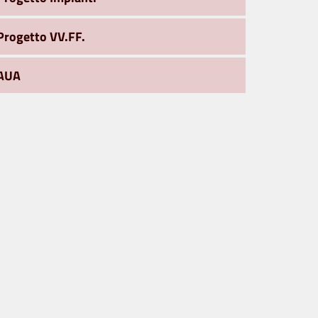
Progetto VV.FF.
AUA