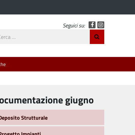
Facebook
Instagram
Seguici su:
rca
Invia Ricerca
o
che
ocumentazione giugno
Deposito Strutturale
Progetto Impianti