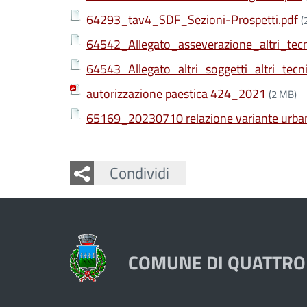
64293_tav4_SDF_Sezioni-Prospetti.pdf
(
64542_Allegato_asseverazione_altri_tecn
64543_Allegato_altri_soggetti_altri_tecni
autorizzazione paestica 424_2021
(2 MB)
65169_20230710 relazione variante urban
Facebook
Twitter
Whatsapp
Condividi
COMUNE DI QUATTRO