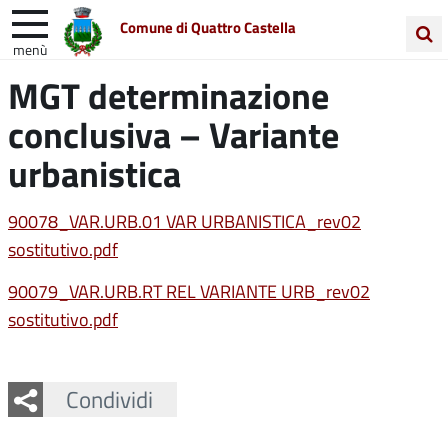
Comune di Quattro Castella
menù
Cerca
MGT determinazione
Entra in Comune
Vivi Quattro Castella
nel
conclusiva – Variante
sito
Unione Colline Matildiche
urbanistica
90078_VAR.URB.01 VAR URBANISTICA_rev02
sostitutivo.pdf
90079_VAR.URB.RT REL VARIANTE URB_rev02
sostitutivo.pdf
Facebook
Twitter
Whatsapp
Condividi