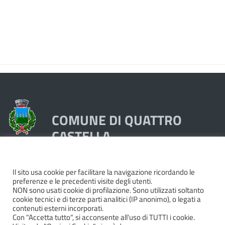
COMUNE DI QUATTRO
CASTELLA
Piazza Dante 1, 42020 Quattro Castella (RE)
Il sito usa cookie per facilitare la navigazione ricordando le
preferenze e le precedenti visite degli utenti.
Tel. 0522249211 - Fax 0522249298
NON sono usati cookie di profilazione. Sono utilizzati soltanto
Codice Fiscale e Partita Iva 00439250358
cookie tecnici e di terze parti analitici (IP anonimo), o legati a
contenuti esterni incorporati.
Pec:
quattrocastella@cert.provincia.re.it
Con "Accetta tutto", si acconsente all'uso di TUTTI i cookie.
Codice IBAN IT74P0503466420000000044000