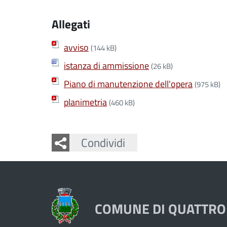
Allegati
avviso
(144 kB)
istanza di ammissione
(26 kB)
Piano di manutenzione dell'opera
(975 kB)
planimetria
(460 kB)
Facebook
Twitter
Whatsapp
Condividi
COMUNE DI QUATTRO