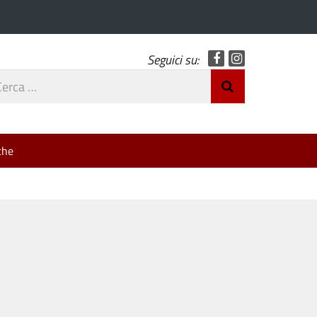
Facebook
Instagram
Seguici su:
rca
Invia Ricerca
o
che