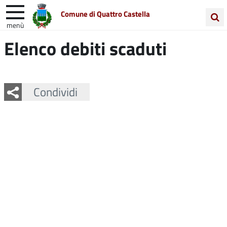
Comune di Quattro Castella
menù
Cerca
Elenco debiti scaduti
Entra in Comune
Vivi Quattro Castella
nel
sito
Unione Colline Matildiche
Facebook
Twitter
Whatsapp
Condividi