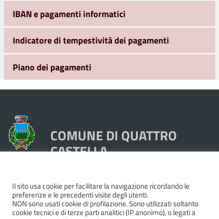
IBAN e pagamenti informatici
Indicatore di tempestività dei pagamenti
Piano dei pagamenti
COMUNE DI QUATTRO
CASTELLA
Piazza Dante 1, 42020 Quattro Castella (RE)
Il sito usa cookie per facilitare la navigazione ricordando le
preferenze e le precedenti visite degli utenti.
Tel. 0522249211 - Fax 0522249298
NON sono usati cookie di profilazione. Sono utilizzati soltanto
Codice Fiscale e Partita Iva 00439250358
cookie tecnici e di terze parti analitici (IP anonimo), o legati a