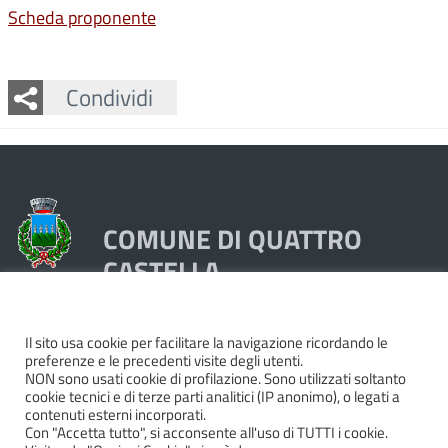
Scheda proponente
Facebook
Twitter
Whatsapp
Condividi
COMUNE DI QUATTRO
CASTELLA
Piazza Dante 1, 42020 Quattro Castella (RE)
Il sito usa cookie per facilitare la navigazione ricordando le
preferenze e le precedenti visite degli utenti.
Tel. 0522249211 - Fax 0522249298
NON sono usati cookie di profilazione. Sono utilizzati soltanto
Codice Fiscale e Partita Iva 00439250358
cookie tecnici e di terze parti analitici (IP anonimo), o legati a
contenuti esterni incorporati.
Pec:
quattrocastella@cert.provincia.re.it
Con "Accetta tutto", si acconsente all'uso di TUTTI i cookie.
Codice IBAN IT74P0503466420000000044000