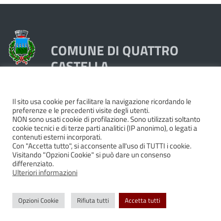
COMUNE DI QUATTRO
CASTELLA
Piazza Dante 1, 42020 Quattro Castella (RE)
Il sito usa cookie per facilitare la navigazione ricordando le
preferenze e le precedenti visite degli utenti.
Tel. 0522249211 - Fax 0522249298
NON sono usati cookie di profilazione. Sono utilizzati soltanto
Codice Fiscale e Partita Iva 00439250358
cookie tecnici e di terze parti analitici (IP anonimo), o legati a
contenuti esterni incorporati.
Pec:
quattrocastella@cert.provincia.re.it
Con "Accetta tutto", si acconsente all'uso di TUTTI i cookie.
Codice IBAN IT74P0503466420000000044000
Visitando "Opzioni Cookie" si può dare un consenso
differenziato.
Codice BIC BAPPIT21479
Ulteriori informazioni
Cookie policy
|
Privacy
|
Dichiarazione di accessibilità e
Opzioni Cookie
Rifiuta tutti
Accetta tutti
feedback