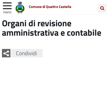
Comune di Quattro Castella
menù
Cerca
Organi di revisione
Entra in Comune
Vivi Quattro Castella
nel
amministrativa e contabile
sito
Unione Colline Matildiche
Facebook
Twitter
Whatsapp
Condividi