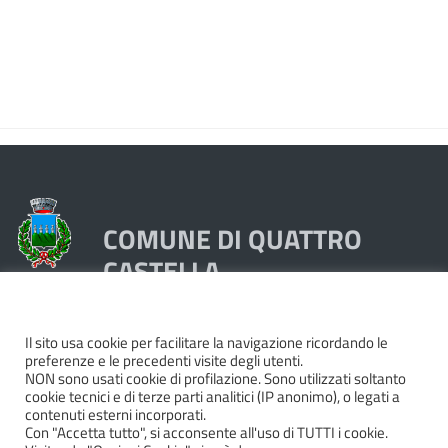
COMUNE DI QUATTRO
CASTELLA
Piazza Dante 1, 42020 Quattro Castella (RE)
Il sito usa cookie per facilitare la navigazione ricordando le
preferenze e le precedenti visite degli utenti.
Tel. 0522249211 - Fax 0522249298
NON sono usati cookie di profilazione. Sono utilizzati soltanto
Codice Fiscale e Partita Iva 00439250358
cookie tecnici e di terze parti analitici (IP anonimo), o legati a
contenuti esterni incorporati.
Pec:
quattrocastella@cert.provincia.re.it
Con "Accetta tutto", si acconsente all'uso di TUTTI i cookie.
Codice IBAN IT74P0503466420000000044000