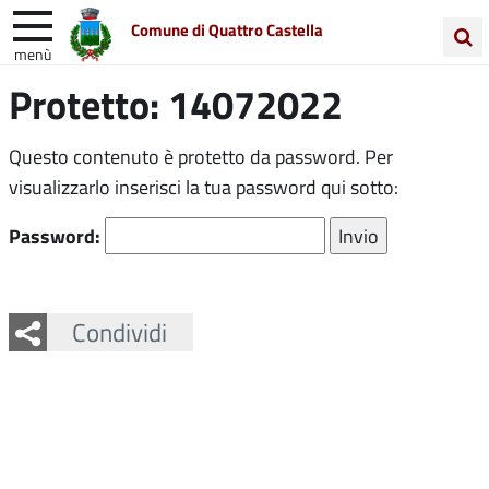
Comune di Quattro Castella
menù
Cerca
Protetto: 14072022
Entra in Comune
Vivi Quattro Castella
nel
sito
Unione Colline Matildiche
Questo contenuto è protetto da password. Per
visualizzarlo inserisci la tua password qui sotto:
Password:
Facebook
Twitter
Whatsapp
Condividi