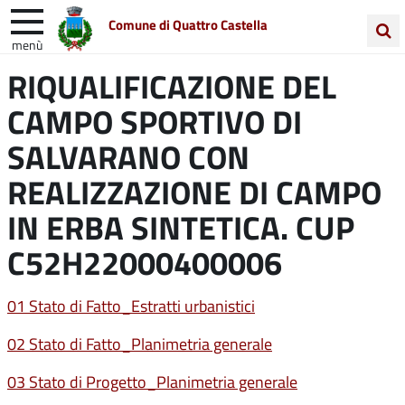
Comune di Quattro Castella
menù
Cerca
RIQUALIFICAZIONE DEL
Entra in Comune
Vivi Quattro Castella
nel
CAMPO SPORTIVO DI
sito
Unione Colline Matildiche
SALVARANO CON
REALIZZAZIONE DI CAMPO
IN ERBA SINTETICA. CUP
C52H22000400006
01 Stato di Fatto_Estratti urbanistici
02 Stato di Fatto_Planimetria generale
03 Stato di Progetto_Planimetria generale