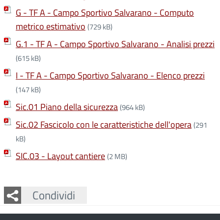
G - TF A - Campo Sportivo Salvarano - Computo
metrico estimativo
(729 kB)
G.1 - TF A - Campo Sportivo Salvarano - Analisi prezzi
(615 kB)
I - TF A - Campo Sportivo Salvarano - Elenco prezzi
(147 kB)
Sic.01 Piano della sicurezza
(964 kB)
Sic.02 Fascicolo con le caratteristiche dell'opera
(291
kB)
SIC.03 - Layout cantiere
(2 MB)
Facebook
Twitter
Whatsapp
Condividi