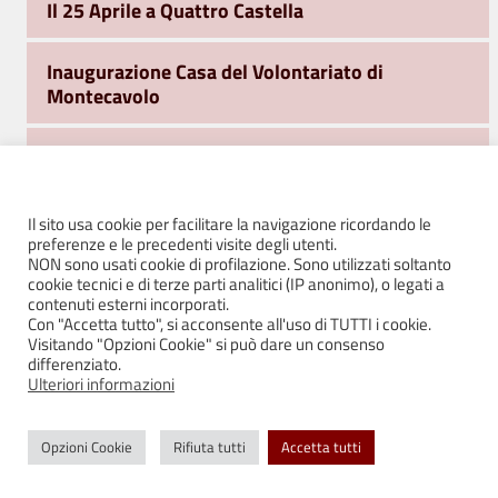
Il 25 Aprile a Quattro Castella
Inaugurazione Casa del Volontariato di
Montecavolo
Parco Don Pino Puglisi
Riapertura Chiesa di Roncolo
Il sito usa cookie per facilitare la navigazione ricordando le
preferenze e le precedenti visite degli utenti.
NON sono usati cookie di profilazione. Sono utilizzati soltanto
Polizia Municipale
cookie tecnici e di terze parti analitici (IP anonimo), o legati a
contenuti esterni incorporati.
Con "Accetta tutto", si acconsente all'uso di TUTTI i cookie.
Premio Reverberi
Visitando "Opzioni Cookie" si può dare un consenso
differenziato.
Ulteriori informazioni
PUG – PIANO URBANISTICO GENERALE
Opzioni Cookie
Rifiuta tutti
Accetta tutti
Segnalazioni