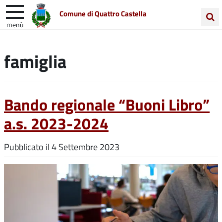
Comune di Quattro Castella
menù
Cerca
Entra in Comune
Vivi Quattro Castella
nel
famiglia
sito
Unione Colline Matildiche
Bando regionale “Buoni Libro”
a.s. 2023-2024
Pubblicato il
4 Settembre 2023