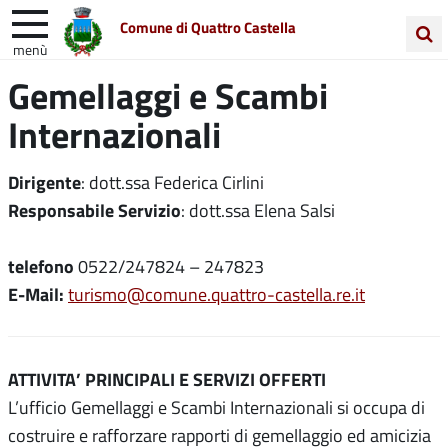
Comune di Quattro Castella
menù
Cerca
Gemellaggi e Scambi
Entra in Comune
Vivi Quattro Castella
nel
Internazionali
sito
Unione Colline Matildiche
Dirigente
: dott.ssa Federica Cirlini
Responsabile Servizio
: dott.ssa Elena Salsi
telefono
0522/247824 – 247823
E-Mail:
turismo@comune.quattro-castella.re.it
ATTIVITA’ PRINCIPALI E SERVIZI OFFERTI
L’ufficio Gemellaggi e Scambi Internazionali si occupa di
costruire e rafforzare rapporti di gemellaggio ed amicizia