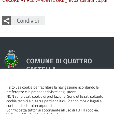
VAR.URB.RT REL VARIANTE URB_rev02 sostitutivo.pdf
Facebook
Twitter
Whatsapp
Condividi
COMUNE DI QUATTRO
CASTELLA
Piazza Dante 1, 42020 Quattro Castella (RE)
Il sito usa cookie per facilitare la navigazione ricordando le
preferenze e le precedenti visite degli utenti.
Tel. 0522249211 - Fax 0522249298
NON sono usati cookie di profilazione. Sono utilizzati soltanto
Codice Fiscale e Partita Iva 00439250358
cookie tecnici e di terze parti analitici (IP anonimo), o legati a
contenuti esterni incorporati.
Pec:
quattrocastella@cert.provincia.re.it
Con "Accetta tutto", si acconsente all'uso di TUTTI i cookie.
Codice IBAN IT74P0503466420000000044000