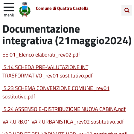
Comune di Quattro Castella
menù
Cerca
Documentazione
Entra in Comune
Vivi Quattro Castella
nel
integrativa (21maggio2024)
sito
Unione Colline Matildiche
EE.01_Elenco elaborati_rev02.pdf
IS.14 SCHEDA PRE-VALUTAZIONE INT
TRASFORMATIVO_rev01 sostitutivo.pdf
IS.23 SCHEMA CONVENZIONE COMUNE_rev01
sostitutivo.pdf
IS.24 ASSENSO E-DISTRIBUZIONE NUOVA CABINA.pdf
VAR.URB.01 VAR URBANISTICA_rev02 sostitutivo.pdf