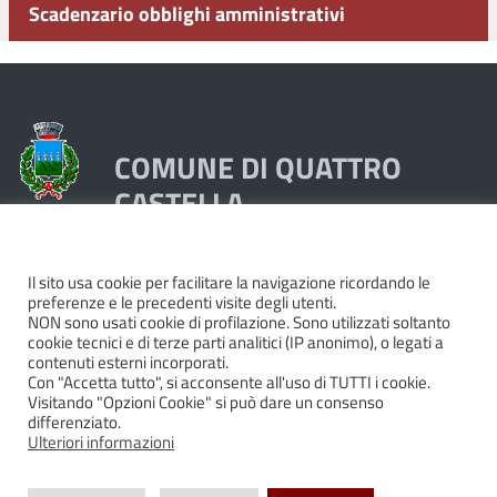
Scadenzario obblighi amministrativi
COMUNE DI QUATTRO
CASTELLA
Piazza Dante 1, 42020 Quattro Castella (RE)
Il sito usa cookie per facilitare la navigazione ricordando le
preferenze e le precedenti visite degli utenti.
Tel. 0522249211 - Fax 0522249298
NON sono usati cookie di profilazione. Sono utilizzati soltanto
Codice Fiscale e Partita Iva 00439250358
cookie tecnici e di terze parti analitici (IP anonimo), o legati a
contenuti esterni incorporati.
Pec:
quattrocastella@cert.provincia.re.it
Con "Accetta tutto", si acconsente all'uso di TUTTI i cookie.
Codice IBAN IT74P0503466420000000044000
Visitando "Opzioni Cookie" si può dare un consenso
differenziato.
Codice BIC BAPPIT21479
Ulteriori informazioni
Cookie policy
|
Privacy
|
Dichiarazione di accessibilità e