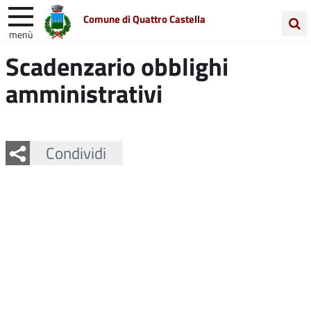
Comune di Quattro Castella
menù
Cerca
Scadenzario obblighi
Entra in Comune
Vivi Quattro Castella
nel
amministrativi
sito
Unione Colline Matildiche
Facebook
Twitter
Whatsapp
Condividi