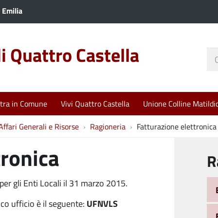
 Emilia
 Quattro Castella
Ce
nel
sit
tra in Comune
Vivi Quattro Castella
Unione Colline Matildi
Affari Generali e Risorse
Ragioneria
Fatturazione elettronica
tronica
R
per gli Enti Locali il 31 marzo 2015.
UFNVLS
co ufficio è il seguente: