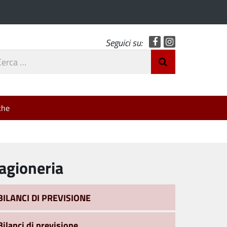
Facebook
Instagram
Seguici su:
rca
Invia Ricerca
o
che
agioneria
BILANCI DI PREVISIONE
Bilanci di previsione