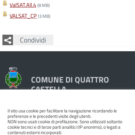
ValSAT.All.4
(8 MB)
VALSAT_CP
(3 MB)
Facebook
Twitter
Whatsapp
Condividi
COMUNE DI QUATTRO
CASTELLA
Piazza Dante 1, 42020 Quattro Castella (RE)
Il sito usa cookie per facilitare la navigazione ricordando le
preferenze e le precedenti visite degli utenti.
Tel. 0522249211 - Fax 0522249298
NON sono usati cookie di profilazione. Sono utilizzati soltanto
Codice Fiscale e Partita Iva 00439250358
cookie tecnici e di terze parti analitici (IP anonimo), o legati a
contenuti esterni incorporati.
Pec:
quattrocastella@cert.provincia.re.it