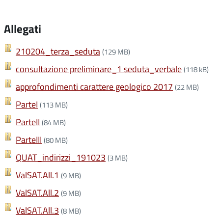
Allegati
210204_terza_seduta
(129 MB)
consultazione preliminare_1 seduta_verbale
(118 kB)
approfondimenti carattere geologico 2017
(22 MB)
ParteI
(113 MB)
ParteII
(84 MB)
ParteIII
(80 MB)
QUAT_indirizzi_191023
(3 MB)
ValSAT.All.1
(9 MB)
ValSAT.All.2
(9 MB)
ValSAT.All.3
(8 MB)