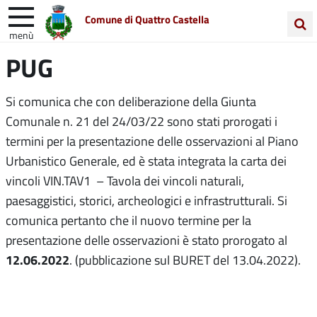
Comune di Quattro Castella
menù
Cerca
PUG
Entra in Comune
Vivi Quattro Castella
nel
sito
Unione Colline Matildiche
Si comunica che con deliberazione della Giunta
Comunale n. 21 del 24/03/22 sono stati prorogati i
termini per la presentazione delle osservazioni al Piano
Urbanistico Generale, ed è stata integrata la carta dei
vincoli VIN.TAV1 – Tavola dei vincoli naturali,
paesaggistici, storici, archeologici e infrastrutturali. Si
comunica pertanto che il nuovo termine per la
presentazione delle osservazioni è stato prorogato al
12.06.2022
. (pubblicazione sul BURET del 13.04.2022).