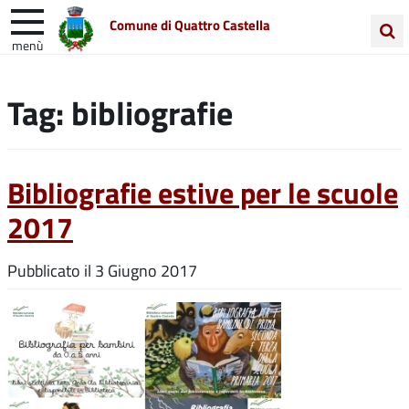
Comune di Quattro Castella
menù
Cerca
Entra in Comune
Vivi Quattro Castella
nel
Tag:
bibliografie
sito
Unione Colline Matildiche
Bibliografie estive per le scuole
2017
Pubblicato il
3 Giugno 2017