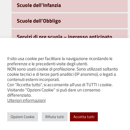
Scuole dell’Infanzia
Scuole dell’Obbligo
Servizi di pre scuola – ingresso anticipato
2026/2027
Servizio di tempo potenziato – Quattro
Il sito usa cookie per facilitare la navigazione ricordando le
preferenze e le precedenti visite degli utenti.
Castella 2026/2027
NON sono usati cookie di profilazione. Sono utilizzati soltanto
cookie tecnici e di terze parti analitici (IP anonimo), o legati a
contenuti esterni incorporati.
Servizio post scuola e servizio integrato
Con "Accetta tutto", si acconsente all'uso di TUTTI i cookie.
Puianello 2026/2027
Visitando "Opzioni Cookie" si può dare un consenso
differenziato.
Ulteriori informazioni
Trasporti
Opzioni Cookie
Rifiuta tutti
Accetta tutti
Ufficio Sport