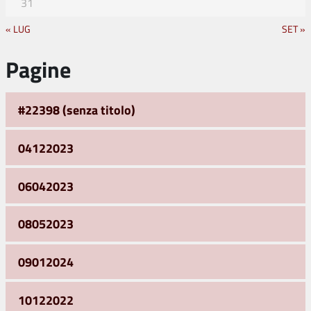
31
« LUG
SET »
Pagine
#22398 (senza titolo)
04122023
06042023
08052023
09012024
10122022