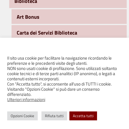
Biblioteca
Art Bonus
Carta dei Servizi Biblioteca
Cerchi un libro?
Il sito usa cookie per facilitare la navigazione ricordando le
preferenze e le precedenti visite degli utenti.
ClanDestini – Nessuno si salva da solo
NON sono usati cookie di profilazione. Sono utilizzati soltanto
cookie tecnici e di terze parti analitici (IP anonimo), o legati a
contenuti esterni incorporati.
Immagina la biblioteca
Con "Accetta tutto", si acconsente all'uso di TUTTI i cookie.
Visitando "Opzioni Cookie" si può dare un consenso
differenziato.
Le attività della Biblioteca
Ulteriori informazioni
Newsletter Biblioteca
Opzioni Cookie
Rifiuta tutti
Accetta tutti
Cancellati dalla newsletter