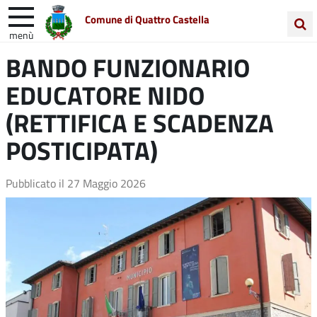
Comune di Quattro Castella
menù
Cerca
BANDO FUNZIONARIO
Entra in Comune
Vivi Quattro Castella
nel
EDUCATORE NIDO
sito
Unione Colline Matildiche
(RETTIFICA E SCADENZA
POSTICIPATA)
Pubblicato il
27 Maggio 2026