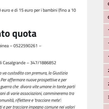
0 euro e di 15 euro per i bambini (fino a 10
nto quota
Albinea – 0522590261 –
i di Casalgrande – 347/1886852
a va custodita con premura, la Giustizia
 Per affermare nuove prospettive e per
 guerra che divora vite umane in tante parti
ovani di varie associazioni, cammineremo tra
unità, riflettere e ‘tracciare mete’:
tti e per tracciare impegno comune nei valori