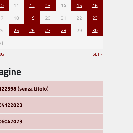
10
11
12
13
14
15
16
17
18
19
20
21
22
23
24
25
26
27
28
29
30
31
UG
SET »
agine
#22398 (senza titolo)
04122023
06042023