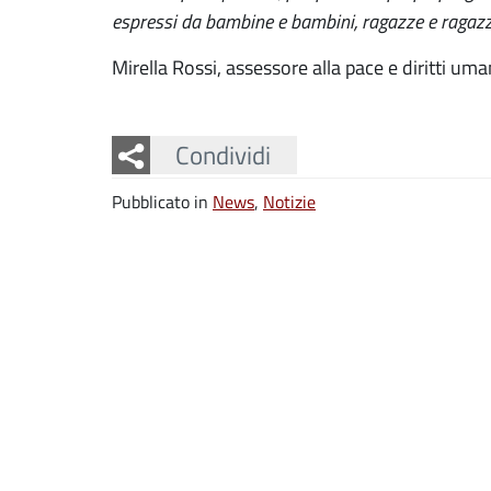
espressi da bambine e bambini, ragazze e ragazz
Mirella Rossi, assessore alla pace e diritti uma
Facebook
Twitter
Whatsapp
Condividi
Pubblicato in
News
,
Notizie