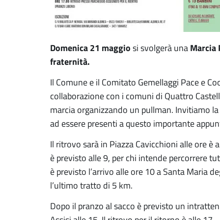
Domenica 21 maggio
Marcia 
si svolgerà una
fraternità.
Il Comune e il Comitato Gemellaggi Pace e Coo
collaborazione con i comuni di Quattro Castel
marcia organizzando un pullman. Invitiamo la c
ad essere presenti a questo importante appu
Il ritrovo sarà in Piazza Cavicchioni alle ore è 
è previsto alle 9, per chi intende percorrere t
è previsto l’arrivo alle ore 10 a Santa Maria de
l’ultimo tratto di 5 km.
Dopo il pranzo al sacco è previsto un intratt
Assisi alle 15. Il ritrovo per il ritorno è alle 17.