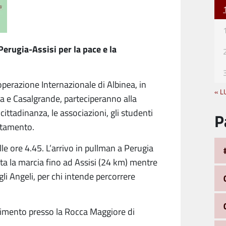
Perugia-Assisi per la pace e la
perazione Internazionale di Albinea, in
« L
la e Casalgrande, parteciperanno alla
ittadinanza, le associazioni, gli studenti
P
ntamento.
alle ore 4.45. L’arrivo in pullman a Perugia
utta la marcia fino ad Assisi (24 km) mentre
gli Angeli, per chi intende percorrere
enimento presso la Rocca Maggiore di