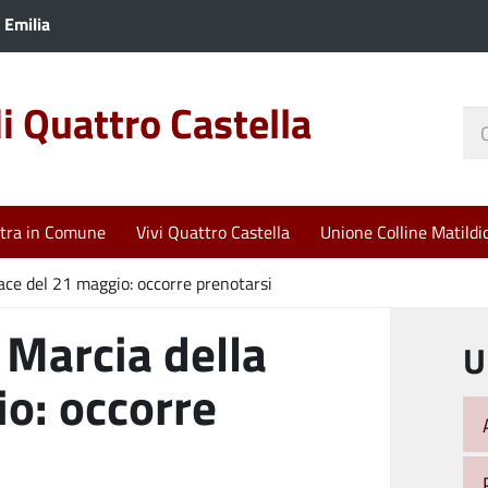
 Emilia
 Quattro Castella
Ce
nel
sit
tra in Comune
Vivi Quattro Castella
Unione Colline Matildi
ace del 21 maggio: occorre prenotarsi
 Marcia della
U
o: occorre