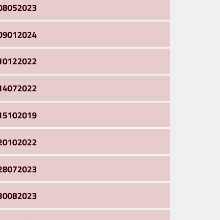
08052023
09012024
10122022
14072022
15102019
20102022
28072023
30082023