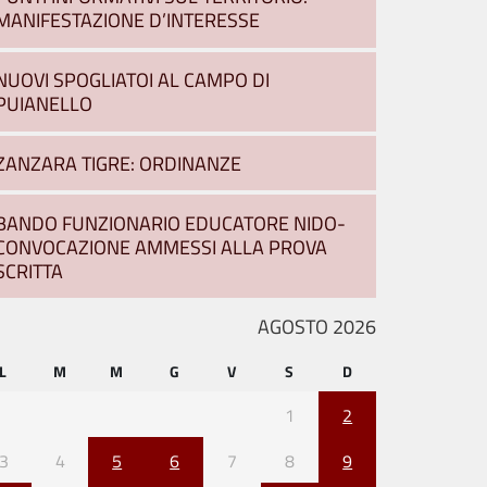
MANIFESTAZIONE D’INTERESSE
NUOVI SPOGLIATOI AL CAMPO DI
PUIANELLO
ZANZARA TIGRE: ORDINANZE
BANDO FUNZIONARIO EDUCATORE NIDO-
CONVOCAZIONE AMMESSI ALLA PROVA
SCRITTA
AGOSTO 2026
L
M
M
G
V
S
D
1
2
3
4
5
6
7
8
9