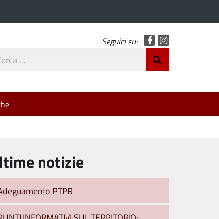
Facebook
Instagram
Seguici su:
rca
Invia Ricerca
o
che
ltime notizie
Adeguamento PTPR
PUNTI INFORMATIVI SUL TERRITORIO: