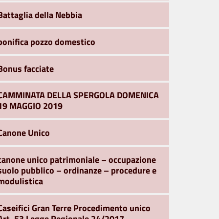
Battaglia della Nebbia
bonifica pozzo domestico
Bonus facciate
CAMMINATA DELLA SPERGOLA DOMENICA
19 MAGGIO 2019
Canone Unico
canone unico patrimoniale – occupazione
suolo pubblico – ordinanze – procedure e
modulistica
Caseifici Gran Terre Procedimento unico
Art. 53 Legge Regionale 24/2017