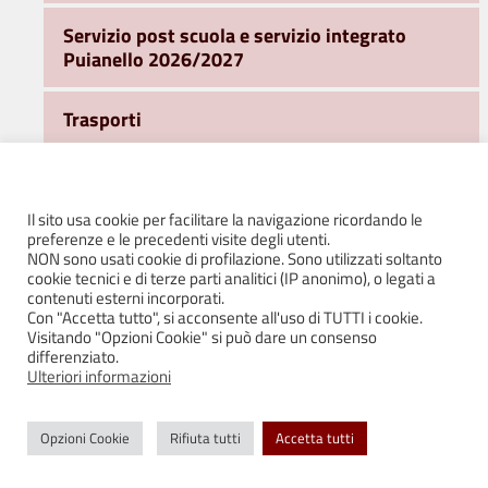
Servizio post scuola e servizio integrato
Puianello 2026/2027
Trasporti
Ufficio Sport
Il sito usa cookie per facilitare la navigazione ricordando le
Ufficio Turismo e Promozione del Territorio
preferenze e le precedenti visite degli utenti.
NON sono usati cookie di profilazione. Sono utilizzati soltanto
cookie tecnici e di terze parti analitici (IP anonimo), o legati a
Area Sociale
contenuti esterni incorporati.
Con "Accetta tutto", si acconsente all'uso di TUTTI i cookie.
Visitando "Opzioni Cookie" si può dare un consenso
Ufficio Stampa e Comunicazione
differenziato.
Ulteriori informazioni
WiFi Free e Servizi on line
Opzioni Cookie
Rifiuta tutti
Accetta tutti
FONDI PSR