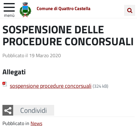
Comune di Quattro Castella
menù
Cerca
SOSPENSIONE DELLE
Entra in Comune
Vivi Quattro Castella
nel
PROCEDURE CONCORSUALI
sito
Unione Colline Matildiche
Pubblicato il
19 Marzo 2020
Allegati
sospensione procedure concorsuali
(324 kB)
Facebook
Twitter
Whatsapp
Condividi
Pubblicato in
News