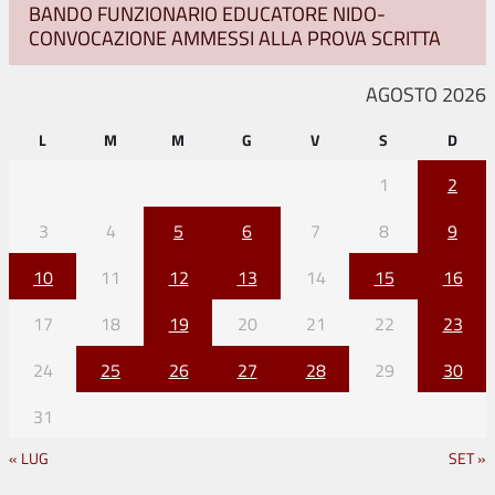
BANDO FUNZIONARIO EDUCATORE NIDO-
CONVOCAZIONE AMMESSI ALLA PROVA SCRITTA
AGOSTO 2026
L
M
M
G
V
S
D
1
2
3
4
5
6
7
8
9
10
11
12
13
14
15
16
17
18
19
20
21
22
23
24
25
26
27
28
29
30
31
« LUG
SET »