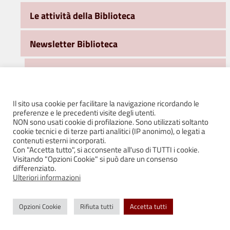
Le attività della Biblioteca
Newsletter Biblioteca
Cancellati dalla newsletter
Iscrizione alla newsletter
Il sito usa cookie per facilitare la navigazione ricordando le
preferenze e le precedenti visite degli utenti.
NON sono usati cookie di profilazione. Sono utilizzati soltanto
Gemellaggi e Scambi Internazionali
cookie tecnici e di terze parti analitici (IP anonimo), o legati a
contenuti esterni incorporati.
Con "Accetta tutto", si acconsente all'uso di TUTTI i cookie.
Associazione Gemellaggi “AMICI D’EUROPA”
Visitando "Opzioni Cookie" si può dare un consenso
differenziato.
Ulteriori informazioni
Immagini dai gemellaggi
Opzioni Cookie
Rifiuta tutti
Accetta tutti
Il Castello di Bianello