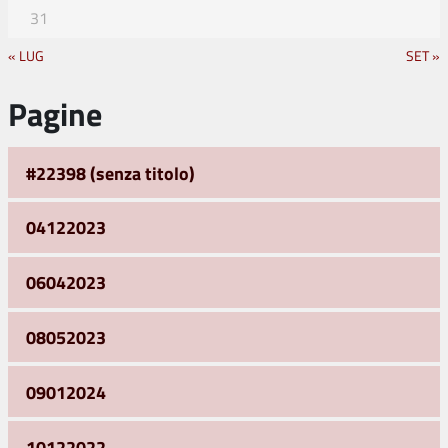
31
« LUG
SET »
Pagine
#22398 (senza titolo)
04122023
06042023
08052023
09012024
10122022