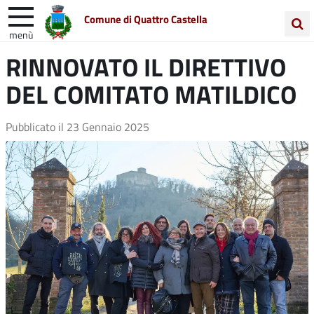
Comune di Quattro Castella
menù
Cerca
RINNOVATO IL DIRETTIVO
Entra in Comune
Vivi Quattro Castella
nel
DEL COMITATO MATILDICO
sito
Unione Colline Matildiche
Pubblicato il
23 Gennaio 2025