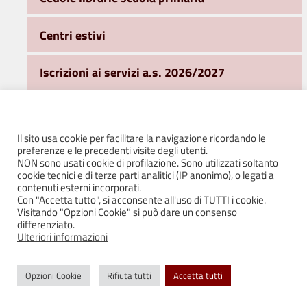
Centri estivi
Iscrizioni ai servizi a.s. 2026/2027
Mense scolastiche: primarie e scuola
dell’infanzia statale
Il sito usa cookie per facilitare la navigazione ricordando le
preferenze e le precedenti visite degli utenti.
Nido d’Infanzia
NON sono usati cookie di profilazione. Sono utilizzati soltanto
cookie tecnici e di terze parti analitici (IP anonimo), o legati a
contenuti esterni incorporati.
Scuole dell’Infanzia
Con "Accetta tutto", si acconsente all'uso di TUTTI i cookie.
Visitando "Opzioni Cookie" si può dare un consenso
differenziato.
Scuole dell’Obbligo
Ulteriori informazioni
Servizi di pre scuola – ingresso anticipato
Opzioni Cookie
Rifiuta tutti
Accetta tutti
2026/2027