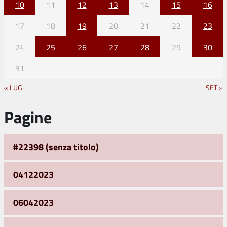
10
11
12
13
14
15
16
17
18
19
20
21
22
23
24
25
26
27
28
29
30
31
« LUG
SET »
Pagine
#22398 (senza titolo)
04122023
06042023