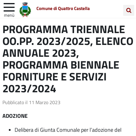
Comune di Quattro Castella
menù
Cerca
PROGRAMMA TRIENNALE
Entra in Comune
Vivi Quattro Castella
nel
OO.PP. 2023/2025, ELENCO
sito
Unione Colline Matildiche
ANNUALE 2023,
PROGRAMMA BIENNALE
FORNITURE E SERVIZI
2023/2024
Pubblicato il
11 Marzo 2023
ADOZIONE
Delibera di Giunta Comunale per l’adozione del