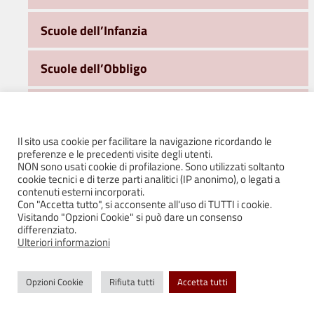
Scuole dell’Infanzia
Scuole dell’Obbligo
Servizi di pre scuola – ingresso anticipato
2026/2027
Il sito usa cookie per facilitare la navigazione ricordando le
preferenze e le precedenti visite degli utenti.
Servizio di tempo potenziato – Quattro
NON sono usati cookie di profilazione. Sono utilizzati soltanto
Castella 2026/2027
cookie tecnici e di terze parti analitici (IP anonimo), o legati a
contenuti esterni incorporati.
Con "Accetta tutto", si acconsente all'uso di TUTTI i cookie.
Servizio post scuola e servizio integrato
Visitando "Opzioni Cookie" si può dare un consenso
Puianello 2026/2027
differenziato.
Ulteriori informazioni
Trasporti
Opzioni Cookie
Rifiuta tutti
Accetta tutti
Ufficio Sport