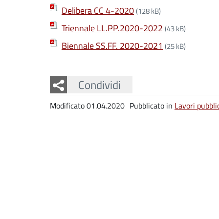
Delibera CC 4-2020
(128 kB)
Triennale LL.PP.2020-2022
(43 kB)
Biennale SS.FF. 2020-2021
(25 kB)
Facebook
Twitter
Whatsapp
Condividi
Modificato 01.04.2020
Pubblicato in
Lavori pubbli