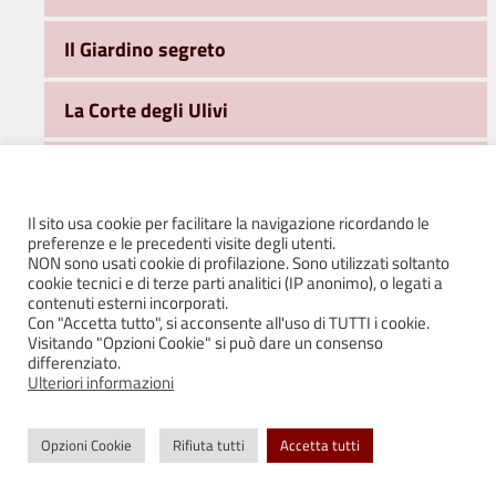
Il Giardino segreto
La Corte degli Ulivi
Le mura e i bastioni
Il sito usa cookie per facilitare la navigazione ricordando le
Prati di Bianello
preferenze e le precedenti visite degli utenti.
NON sono usati cookie di profilazione. Sono utilizzati soltanto
cookie tecnici e di terze parti analitici (IP anonimo), o legati a
Ufficio Cultura
contenuti esterni incorporati.
Con "Accetta tutto", si acconsente all'uso di TUTTI i cookie.
Visitando "Opzioni Cookie" si può dare un consenso
Ufficio Scuola
differenziato.
Ulteriori informazioni
Buoni libro – contributi economici
Opzioni Cookie
Rifiuta tutti
Accetta tutti
Cedole librarie scuola primaria