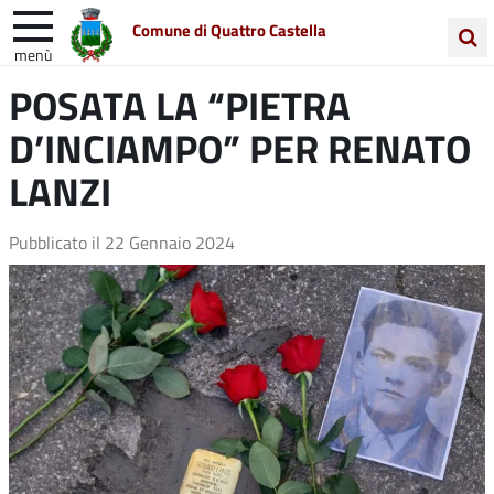
Comune di Quattro Castella
menù
Cerca
POSATA LA “PIETRA
Entra in Comune
Vivi Quattro Castella
nel
D’INCIAMPO” PER RENATO
sito
Unione Colline Matildiche
LANZI
Pubblicato il
22 Gennaio 2024