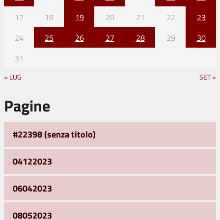
17
18
19
20
21
22
23
24
25
26
27
28
29
30
31
« LUG
SET »
Pagine
#22398 (senza titolo)
04122023
06042023
08052023