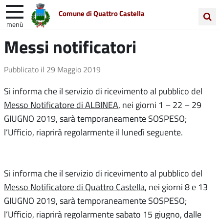
Comune di Quattro Castella
menù
Cerca
Messi notificatori
Entra in Comune
Vivi Quattro Castella
nel
sito
Unione Colline Matildiche
Pubblicato il
29 Maggio 2019
Si informa che il servizio di ricevimento al pubblico del
Messo Notificatore di ALBINEA
, nei giorni 1 – 22 – 29
GIUGNO 2019, sarà temporaneamente SOSPESO;
l’Ufficio, riaprirà regolarmente il lunedì seguente.
Si informa che il servizio di ricevimento al pubblico del
Messo Notificatore di Quattro Castella
, nei giorni 8 e 13
GIUGNO 2019, sarà temporaneamente SOSPESO;
l’Ufficio, riaprirà regolarmente sabato 15 giugno, dalle