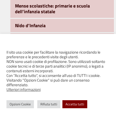
Mense scolastiche: primarie e scuola
dell’infanzia statale
Nido d’Infanzia
Scuole dell’Infanzia
Il sito usa cookie per facilitare la navigazione ricordando le
Scuole dell’Obbligo
preferenze e le precedenti visite degli utenti.
NON sono usati cookie di profilazione. Sono utilizzati soltanto
cookie tecnici e di terze parti analitici (IP anonimo), o legati a
Servizi di pre scuola – ingresso anticipato
contenuti esterni incorporati.
2026/2027
Con "Accetta tutto", si acconsente all'uso di TUTTI i cookie.
Visitando "Opzioni Cookie" si può dare un consenso
differenziato.
Servizio di tempo potenziato – Quattro
Ulteriori informazioni
Castella 2026/2027
Opzioni Cookie
Rifiuta tutti
Accetta tutti
Servizio post scuola e servizio integrato
Puianello 2026/2027