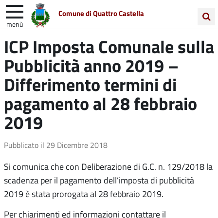
Comune di Quattro Castella
menù
Cerca
ICP Imposta Comunale sulla
Entra in Comune
Vivi Quattro Castella
nel
Pubblicità anno 2019 –
sito
Unione Colline Matildiche
Differimento termini di
pagamento al 28 febbraio
2019
Pubblicato il
29 Dicembre 2018
Si comunica che con Deliberazione di G.C. n. 129/2018 la
scadenza per il pagamento dell’imposta di pubblicità
2019 è stata prorogata al 28 febbraio 2019.
Per chiarimenti ed informazioni contattare il