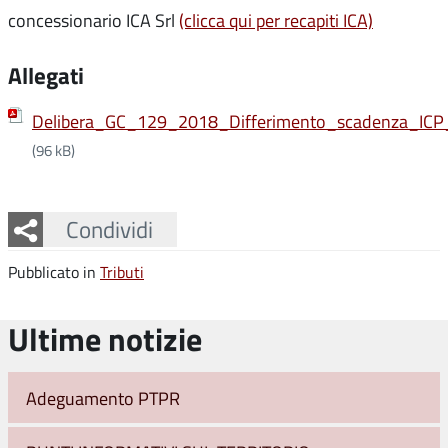
concessionario ICA Srl
(clicca qui per recapiti ICA)
Allegati
Delibera_GC_129_2018_Differimento_scadenza_IC
(96 kB)
Facebook
Twitter
Whatsapp
Condividi
Pubblicato in
Tributi
Ultime notizie
Adeguamento PTPR