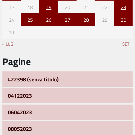
17
18
19
20
21
22
23
24
25
26
27
28
29
30
31
« LUG
SET »
Pagine
#22398 (senza titolo)
04122023
06042023
08052023