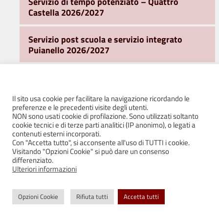
Servizio di tempo potenziato – Quattro
Castella 2026/2027
Servizio post scuola e servizio integrato
Puianello 2026/2027
Trasporti
Il sito usa cookie per facilitare la navigazione ricordando le
Ufficio Sport
preferenze e le precedenti visite degli utenti.
NON sono usati cookie di profilazione. Sono utilizzati soltanto
cookie tecnici e di terze parti analitici (IP anonimo), o legati a
Ufficio Turismo e Promozione del Territorio
contenuti esterni incorporati.
Con "Accetta tutto", si acconsente all'uso di TUTTI i cookie.
Visitando "Opzioni Cookie" si può dare un consenso
Area Sociale
differenziato.
Ulteriori informazioni
Ufficio Stampa e Comunicazione
Opzioni Cookie
Rifiuta tutti
Accetta tutti
WiFi Free e Servizi on line