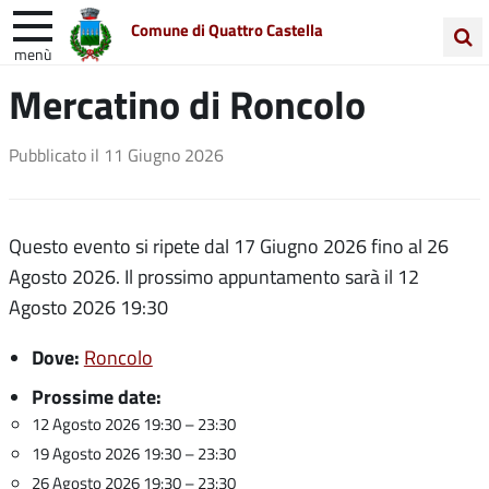
Comune di Quattro Castella
menù
Cerca
Mercatino di Roncolo
Entra in Comune
Vivi Quattro Castella
nel
sito
Unione Colline Matildiche
Pubblicato il
11 Giugno 2026
Questo evento si ripete dal 17 Giugno 2026 fino al 26
Agosto 2026. Il prossimo appuntamento sarà il 12
Agosto 2026 19:30
Dove:
Roncolo
Prossime date:
12 Agosto 2026 19:30
–
23:30
19 Agosto 2026 19:30
–
23:30
26 Agosto 2026 19:30
–
23:30