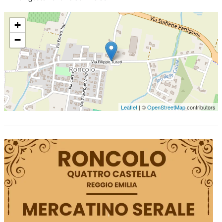
+
−
Leaflet
| ©
OpenStreetMap
contributors