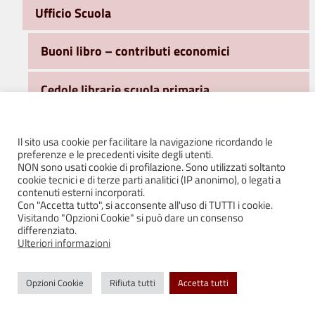
Ufficio Scuola
Buoni libro – contributi economici
Cedole librarie scuola primaria
Centri estivi
Il sito usa cookie per facilitare la navigazione ricordando le
preferenze e le precedenti visite degli utenti.
Iscrizioni ai servizi a.s. 2026/2027
NON sono usati cookie di profilazione. Sono utilizzati soltanto
cookie tecnici e di terze parti analitici (IP anonimo), o legati a
contenuti esterni incorporati.
Mense scolastiche: primarie e scuola
Con "Accetta tutto", si acconsente all'uso di TUTTI i cookie.
Visitando "Opzioni Cookie" si può dare un consenso
dell’infanzia statale
differenziato.
Ulteriori informazioni
Nido d’Infanzia
Opzioni Cookie
Rifiuta tutti
Accetta tutti
Scuole dell’Infanzia