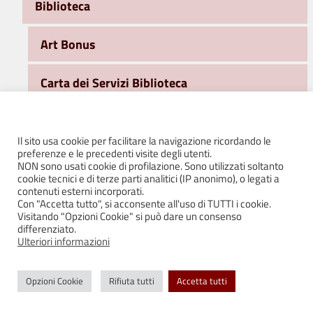
Biblioteca
Art Bonus
Carta dei Servizi Biblioteca
Cerchi un libro?
Il sito usa cookie per facilitare la navigazione ricordando le
preferenze e le precedenti visite degli utenti.
ClanDestini – Nessuno si salva da solo
NON sono usati cookie di profilazione. Sono utilizzati soltanto
cookie tecnici e di terze parti analitici (IP anonimo), o legati a
contenuti esterni incorporati.
Immagina la biblioteca
Con "Accetta tutto", si acconsente all'uso di TUTTI i cookie.
Visitando "Opzioni Cookie" si può dare un consenso
differenziato.
Le attività della Biblioteca
Ulteriori informazioni
Newsletter Biblioteca
Opzioni Cookie
Rifiuta tutti
Accetta tutti
Cancellati dalla newsletter