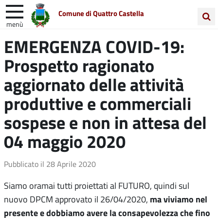
Comune di Quattro Castella
menù
Cerca
EMERGENZA COVID-19:
Entra in Comune
Vivi Quattro Castella
nel
Prospetto ragionato
sito
Unione Colline Matildiche
aggiornato delle attività
produttive e commerciali
sospese e non in attesa del
04 maggio 2020
Pubblicato il
28 Aprile 2020
Siamo oramai tutti proiettati al FUTURO, quindi sul
ma viviamo nel
nuovo DPCM approvato il 26/04/2020,
presente e dobbiamo avere la consapevolezza che fino