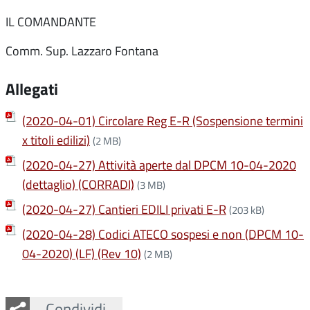
IL COMANDANTE
Comm. Sup. Lazzaro Fontana
Allegati
(2020-04-01) Circolare Reg E-R (Sospensione termini
x titoli edilizi)
(2 MB)
(2020-04-27) Attività aperte dal DPCM 10-04-2020
(dettaglio) (CORRADI)
(3 MB)
(2020-04-27) Cantieri EDILI privati E-R
(203 kB)
(2020-04-28) Codici ATECO sospesi e non (DPCM 10-
04-2020) (LF) (Rev 10)
(2 MB)
Facebook
Twitter
Whatsapp
Condividi