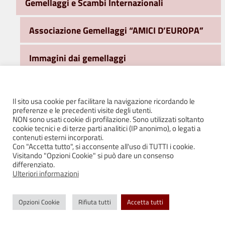
Gemellaggi e Scambi Internazionali
Associazione Gemellaggi “AMICI D’EUROPA”
Immagini dai gemellaggi
Il Castello di Bianello
Il sito usa cookie per facilitare la navigazione ricordando le
preferenze e le precedenti visite degli utenti.
Il Giardino dei profumi
NON sono usati cookie di profilazione. Sono utilizzati soltanto
cookie tecnici e di terze parti analitici (IP anonimo), o legati a
contenuti esterni incorporati.
Il Giardino segreto
Con "Accetta tutto", si acconsente all'uso di TUTTI i cookie.
Visitando "Opzioni Cookie" si può dare un consenso
differenziato.
La Corte degli Ulivi
Ulteriori informazioni
Le mura e i bastioni
Opzioni Cookie
Rifiuta tutti
Accetta tutti
Prati di Bianello