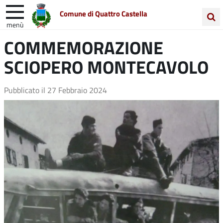
Comune di Quattro Castella
menù
Cerca
COMMEMORAZIONE
Entra in Comune
Vivi Quattro Castella
nel
SCIOPERO MONTECAVOLO
sito
Unione Colline Matildiche
Pubblicato il
27 Febbraio 2024