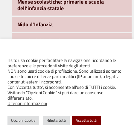
Mense scolastiche: primarie e scuola
dell’infanzia statale
Nido d’Infanzia
Scuole dell’Infanzia
Scuole dell’Obbligo
Il sito usa cookie per facilitare la navigazione ricordando le
preferenze e le precedenti visite degli utenti.
NON sono usati cookie di profilazione. Sono utilizzati soltanto
Servizi di pre scuola – ingresso anticipato
cookie tecnici e di terze parti analitici (IP anonimo), o legati a
2026/2027
contenuti esterni incorporati.
Con "Accetta tutto", si acconsente all'uso di TUTTI i cookie.
Visitando "Opzioni Cookie" si può dare un consenso
Servizio di tempo potenziato – Quattro
differenziato.
Castella 2026/2027
Ulteriori informazioni
Servizio post scuola e servizio integrato
Opzioni Cookie
Rifiuta tutti
Accetta tutti
Puianello 2026/2027