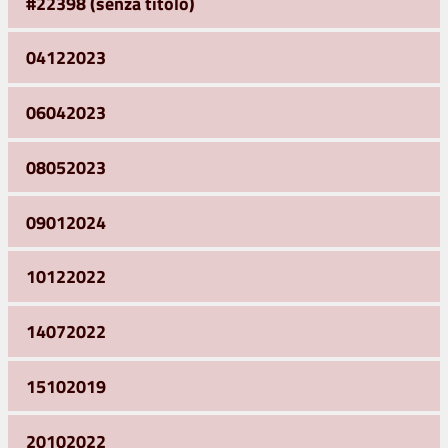
#22398 (senza titolo)
04122023
06042023
08052023
09012024
10122022
14072022
15102019
20102022