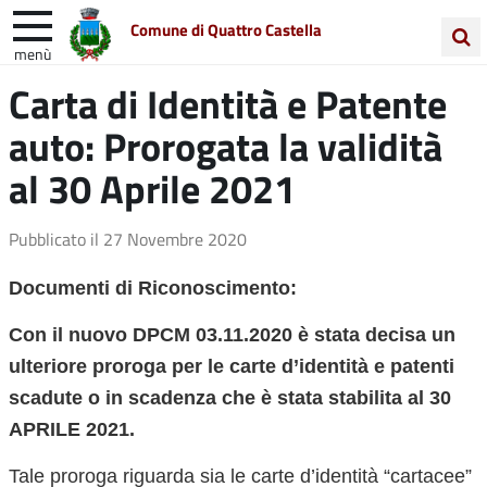
Comune di Quattro Castella
menù
Cerca
Carta di Identità e Patente
Entra in Comune
Vivi Quattro Castella
nel
auto: Prorogata la validità
sito
Unione Colline Matildiche
al 30 Aprile 2021
Pubblicato il
27 Novembre 2020
Documenti di Riconoscimento:
Con il nuovo DPCM 03.11.2020 è stata decisa un
ulteriore proroga per le carte d’identità e patenti
scadute o in scadenza che è stata stabilita al 30
APRILE 2021.
Tale proroga riguarda sia le carte d’identità “cartacee”