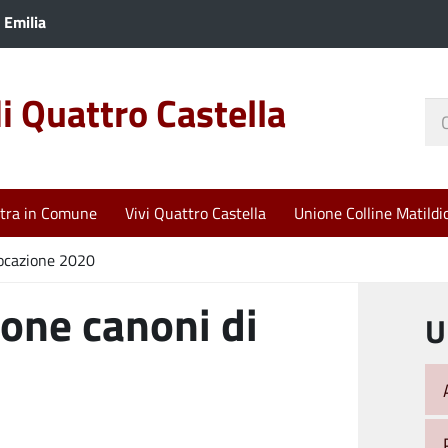
 Emilia
 Quattro Castella
Ce
nel
sit
tra in Comune
Vivi Quattro Castella
Unione Colline Matildi
locazione 2020
one canoni di
U