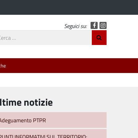
Facebook
Instagram
Seguici su:
rca
Invia Ricerca
o
che
ltime notizie
Adeguamento PTPR
PUNTI INFORMATIVI SUL TERRITORIO: