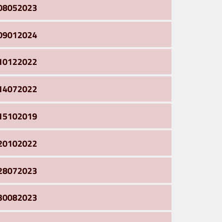
08052023
09012024
10122022
14072022
15102019
20102022
28072023
30082023