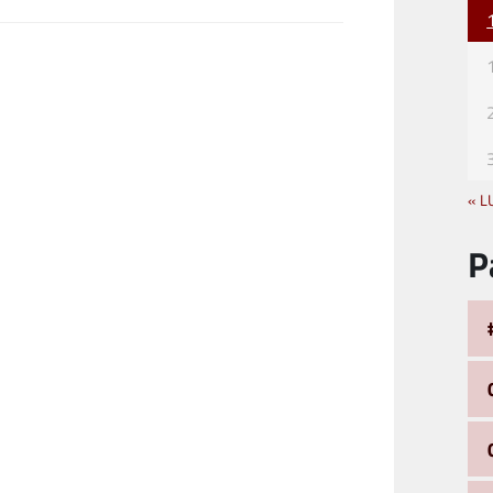
« L
P