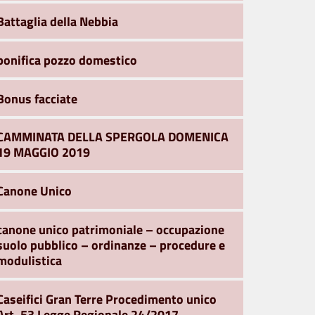
Battaglia della Nebbia
bonifica pozzo domestico
Bonus facciate
CAMMINATA DELLA SPERGOLA DOMENICA
19 MAGGIO 2019
Canone Unico
canone unico patrimoniale – occupazione
suolo pubblico – ordinanze – procedure e
modulistica
Caseifici Gran Terre Procedimento unico
Art. 53 Legge Regionale 24/2017