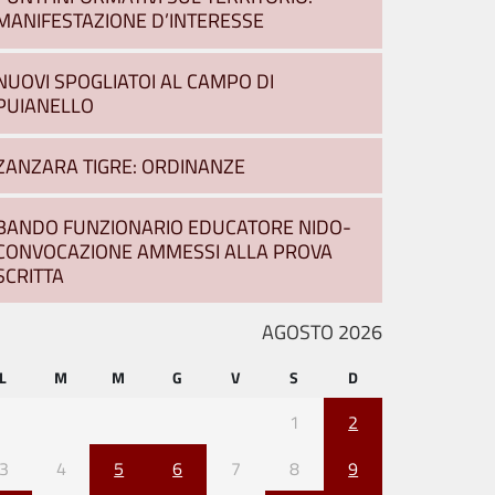
MANIFESTAZIONE D’INTERESSE
NUOVI SPOGLIATOI AL CAMPO DI
PUIANELLO
ZANZARA TIGRE: ORDINANZE
BANDO FUNZIONARIO EDUCATORE NIDO-
CONVOCAZIONE AMMESSI ALLA PROVA
SCRITTA
AGOSTO 2026
L
M
M
G
V
S
D
1
2
3
4
5
6
7
8
9