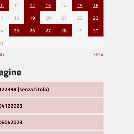
10
11
12
13
14
15
16
17
18
19
20
21
22
23
24
25
26
27
28
29
30
31
UG
SET »
agine
#22398 (senza titolo)
04122023
06042023