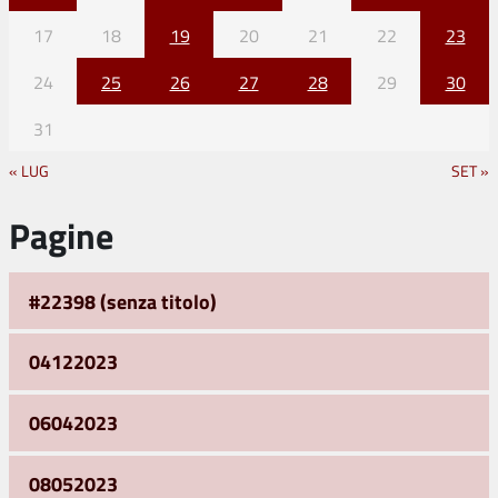
17
18
19
20
21
22
23
24
25
26
27
28
29
30
31
« LUG
SET »
Pagine
#22398 (senza titolo)
04122023
06042023
08052023