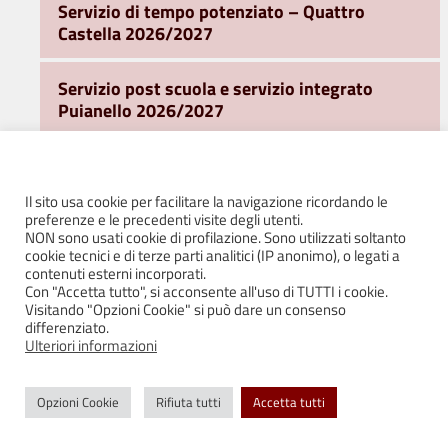
Servizio di tempo potenziato – Quattro
Castella 2026/2027
Servizio post scuola e servizio integrato
Puianello 2026/2027
Trasporti
Il sito usa cookie per facilitare la navigazione ricordando le
Ufficio Sport
preferenze e le precedenti visite degli utenti.
NON sono usati cookie di profilazione. Sono utilizzati soltanto
cookie tecnici e di terze parti analitici (IP anonimo), o legati a
Ufficio Turismo e Promozione del Territorio
contenuti esterni incorporati.
Con "Accetta tutto", si acconsente all'uso di TUTTI i cookie.
Visitando "Opzioni Cookie" si può dare un consenso
Area Sociale
differenziato.
Ulteriori informazioni
Ufficio Stampa e Comunicazione
Opzioni Cookie
Rifiuta tutti
Accetta tutti
WiFi Free e Servizi on line