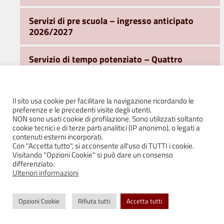
Servizi di pre scuola – ingresso anticipato
2026/2027
Servizio di tempo potenziato – Quattro
Castella 2026/2027
Servizio post scuola e servizio integrato
Il sito usa cookie per facilitare la navigazione ricordando le
Puianello 2026/2027
preferenze e le precedenti visite degli utenti.
NON sono usati cookie di profilazione. Sono utilizzati soltanto
cookie tecnici e di terze parti analitici (IP anonimo), o legati a
Trasporti
contenuti esterni incorporati.
Con "Accetta tutto", si acconsente all'uso di TUTTI i cookie.
Visitando "Opzioni Cookie" si può dare un consenso
Ufficio Sport
differenziato.
Ulteriori informazioni
Ufficio Turismo e Promozione del Territorio
Opzioni Cookie
Rifiuta tutti
Accetta tutti
Area Sociale