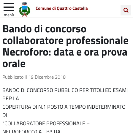
Comune di Quattro Castella
menù
Cerca
Bando di concorso
Entra in Comune
Vivi Quattro Castella
nel
collaboratore professionale
sito
Unione Colline Matildiche
Necroforo: data e ora prova
orale
Pubblicato il
19 Dicembre 2018
BANDO DI CONCORSO PUBBLICO PER TITOLI ED ESAMI
PER LA
COPERTURA DI N.1 POSTO A TEMPO INDETERMINATO
DI
“COLLABORATORE PROFESSIONALE –
NECROFORO”/CAT. B3 DA