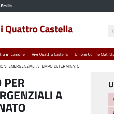
 Emilia
 Quattro Castella
Ce
nel
sit
tra in Comune
Vivi Quattro Castella
Unione Colline Matildi
IONI EMERGENZIALI A TEMPO DETERMINATO
O PER
U
RGENZIALI A
NATO