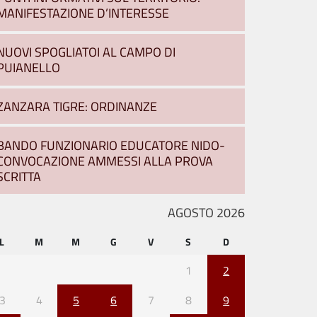
MANIFESTAZIONE D’INTERESSE
NUOVI SPOGLIATOI AL CAMPO DI
PUIANELLO
ZANZARA TIGRE: ORDINANZE
BANDO FUNZIONARIO EDUCATORE NIDO-
CONVOCAZIONE AMMESSI ALLA PROVA
SCRITTA
AGOSTO 2026
L
M
M
G
V
S
D
1
2
3
4
5
6
7
8
9