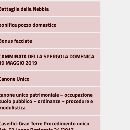
Battaglia della Nebbia
bonifica pozzo domestico
Bonus facciate
CAMMINATA DELLA SPERGOLA DOMENICA
19 MAGGIO 2019
Canone Unico
canone unico patrimoniale – occupazione
suolo pubblico – ordinanze – procedure e
modulistica
Caseifici Gran Terre Procedimento unico
Art. 53 Legge Regionale 24/2017