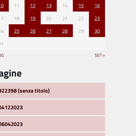
10
11
12
13
14
15
16
17
18
19
20
21
22
23
24
25
26
27
28
29
30
31
UG
SET »
agine
#22398 (senza titolo)
04122023
06042023