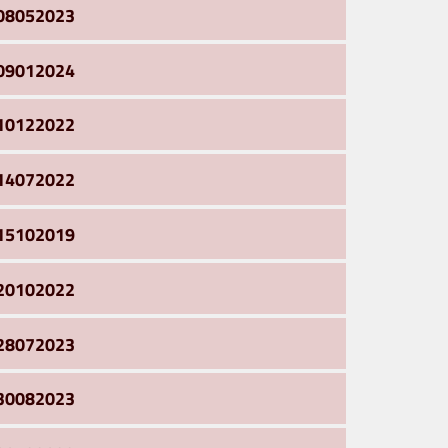
08052023
09012024
10122022
14072022
15102019
20102022
28072023
30082023