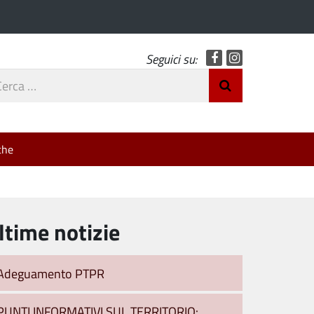
Facebook
Instagram
Seguici su:
rca
Invia Ricerca
o
che
ltime notizie
Adeguamento PTPR
PUNTI INFORMATIVI SUL TERRITORIO: