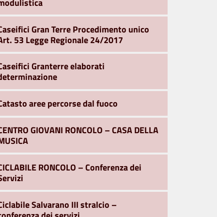
modulistica
Caseifici Gran Terre Procedimento unico
Art. 53 Legge Regionale 24/2017
Caseifici Granterre elaborati
determinazione
Catasto aree percorse dal fuoco
CENTRO GIOVANI RONCOLO – CASA DELLA
MUSICA
CICLABILE RONCOLO – Conferenza dei
Servizi
Ciclabile Salvarano III stralcio –
conferenza dei servizi