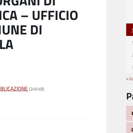
ORGANI DI
ICA – UFFICIO
UNE DI
LA
« L
UBBLICAZIONE
(249 kB)
P