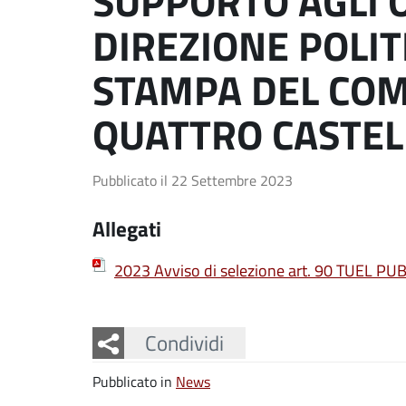
SUPPORTO AGLI 
DIREZIONE POLIT
STAMPA DEL COM
QUATTRO CASTEL
Pubblicato il
22 Settembre 2023
Allegati
2023 Avviso di selezione art. 90 TUEL P
Facebook
Twitter
Whatsapp
Condividi
Pubblicato in
News