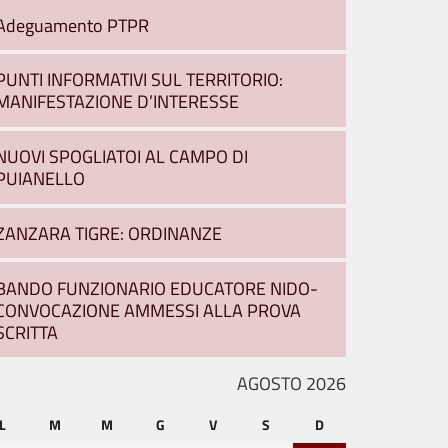
Adeguamento PTPR
PUNTI INFORMATIVI SUL TERRITORIO:
MANIFESTAZIONE D’INTERESSE
NUOVI SPOGLIATOI AL CAMPO DI
PUIANELLO
ZANZARA TIGRE: ORDINANZE
BANDO FUNZIONARIO EDUCATORE NIDO-
CONVOCAZIONE AMMESSI ALLA PROVA
SCRITTA
AGOSTO 2026
L
M
M
G
V
S
D