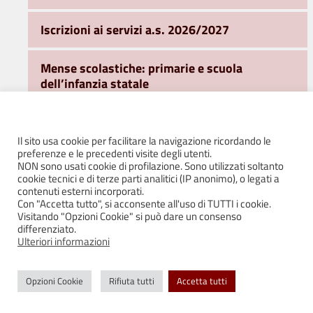
Iscrizioni ai servizi a.s. 2026/2027
Mense scolastiche: primarie e scuola
dell’infanzia statale
Nido d’Infanzia
Il sito usa cookie per facilitare la navigazione ricordando le
preferenze e le precedenti visite degli utenti.
Scuole dell’Infanzia
NON sono usati cookie di profilazione. Sono utilizzati soltanto
cookie tecnici e di terze parti analitici (IP anonimo), o legati a
contenuti esterni incorporati.
Scuole dell’Obbligo
Con "Accetta tutto", si acconsente all'uso di TUTTI i cookie.
Visitando "Opzioni Cookie" si può dare un consenso
differenziato.
Servizi di pre scuola – ingresso anticipato
Ulteriori informazioni
2026/2027
Opzioni Cookie
Rifiuta tutti
Accetta tutti
Servizio di tempo potenziato – Quattro
Castella 2026/2027