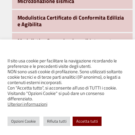
Microzonazione sismica
Modulistica Certificato di Conformita Edilizia
e Agibilita
Modulistica Comunicazione di Intervento
Edilizio
Il sito usa cookie per facilitare la navigazione ricordando le
Modulistica Permesso di Costruire
preferenze e le precedenti visite degli utenti.
NON sono usati cookie di profilazione. Sono utilizzati soltanto
cookie tecnici e di terze parti analitici (IP anonimo), o legati a
Moduli ISTAT
contenuti esterni incorporati.
Con "Accetta tutto", si acconsente all'uso di TUTTI i cookie.
Visitando "Opzioni Cookie" si può dare un consenso
Modulistica SCIA
differenziato.
Ulteriori informazioni
Nuova disciplina in materia del contributo di
costruzione
Opzioni Cookie
Rifiuta tutti
Accetta tutti