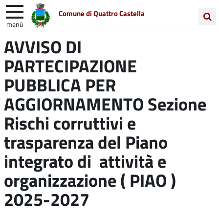
Comune di Quattro Castella
menù
Cerca
AVVISO DI
Entra in Comune
Vivi Quattro Castella
nel
PARTECIPAZIONE
sito
Unione Colline Matildiche
PUBBLICA PER
AGGIORNAMENTO Sezione
Rischi corruttivi e
trasparenza del Piano
integrato di attività e
organizzazione ( PIAO )
2025-2027