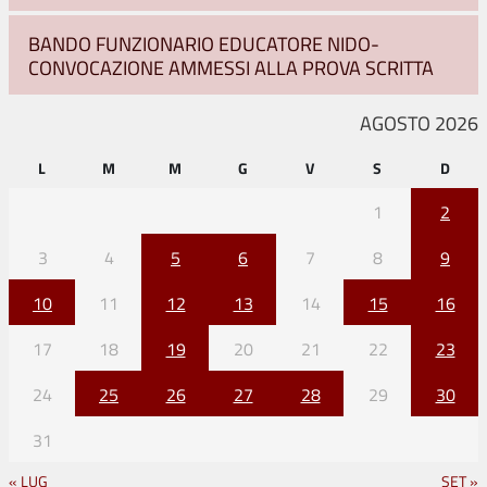
BANDO FUNZIONARIO EDUCATORE NIDO-
CONVOCAZIONE AMMESSI ALLA PROVA SCRITTA
AGOSTO 2026
L
M
M
G
V
S
D
1
2
3
4
5
6
7
8
9
10
11
12
13
14
15
16
17
18
19
20
21
22
23
24
25
26
27
28
29
30
31
« LUG
SET »