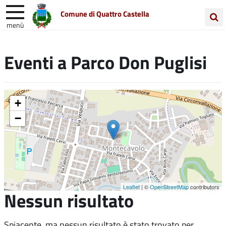
Comune di Quattro Castella
menù
Cerca
Entra in Comune
Vivi Quattro Castella
nel
Eventi a
Parco Don Puglisi
sito
Unione Colline Matildiche
+
−
Leaflet
| ©
OpenStreetMap
contributors
Nessun risultato
Spiacente, ma nessun risultato è stato trovato per