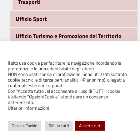
Trasporti
Ufficio Sport
Ufficio Turismo e Promozione del Territorio
Area Sociale
Il sito usa cookie per facilitare la navigazione ricordando le
preferenze e le precedenti visite degli utenti.
Ufficio Stampa e Comunicazione
NON sono usati cookie di profilazione. Sono utilizzati soltanto
cookie tecnici e di terze parti analitici (IP anonimo), o legati a
contenuti esterni incorporati.
WiFi Free e Servizi on line
Con "Accetta tutto", si acconsente all'uso di TUTTI i cookie.
Visitando "Opzioni Cookie" si può dare un consenso
differenziato.
FONDI PSR
Ulteriori informazioni
Giardini Storici Bianello – elaborati integrativi II
Opzioni Cookie
Rifiuta tutti
Accetta tutti
seduta CDS